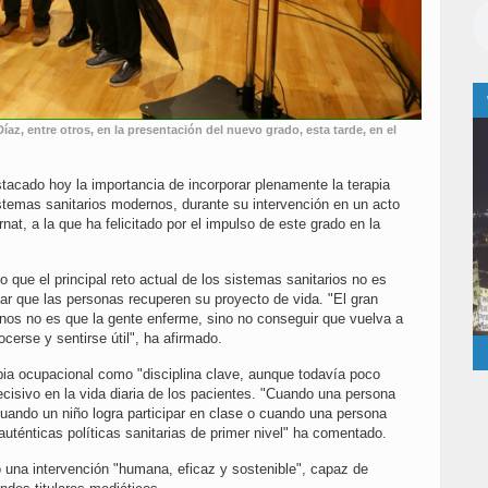
íaz, entre otros, en la presentación del nuevo grado, esta tarde, en el
acado hoy la importancia de incorporar plenamente la terapia
istemas sanitarios modernos, durante su intervención en un acto
at, a la que ha felicitado por el impulso de este grado en la
 que el principal reto actual de los sistemas sanitarios no es
ar que las personas recuperen su proyecto de vida. "El gran
os no es que la gente enferme, sino no conseguir que vuelva a
ocerse y sentirse útil", ha afirmado.
apia ocupacional como "disciplina clave, aunque todavía poco
ecisivo en la vida diaria de los pacientes. "Cuando una persona
cuando un niño logra participar en clase o cuando una persona
ténticas políticas sanitarias de primer nivel" ha comentado.
 una intervención "humana, eficaz y sostenible", capaz de