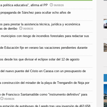
a política educativa", afirma el PP
06/08/26
 propaganda de Sánchez para ocultar ocho años de
s para prestar la asistencia técnica, jurídica y económica
as de derribo
06/08/26
unicipios con riesgo de incendios forestales para redactar sus
 de Educación fije en verano las vacaciones pendientes durante
os desde los que divisar el eclipse solar del 12 de agosto
n del nuevo puente del Cristo en Carasa con un presupuesto de
la construcción del mirador de la playa de Trengandín de Noja por
co de Francisco Santamatilde como "instrumento definitivo" para
05/08/26
e la estación de autobuses de Laredo tras una inversión de 463.658