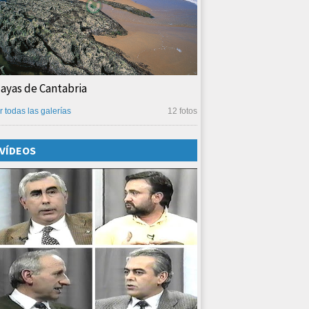
layas de Cantabria
r todas las galerías
12 fotos
VÍDEOS