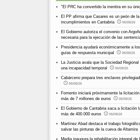
"El PRC ha convertido la mentira en su únic
El PP afirma que Casares es un peón de la
incumplimientos en Cantabria
06/08/26
El Gobierno autoriza el convenio con Argoño
necesaria para la ejecución de las sentenci
Presidencia ayudará económicamente a los m
guías de respuesta municipal
06/08/26
La Justicia avala que la Sociedad Regional
una incapacidad temporal
06/08/26
Cabárceno prepara tres enclaves privilegiad
06/08/26
Fomento iniciará próximamente la licitació
más de 7 millones de euros
06/08/26
El Gobierno de Cantabria saca a licitación 
más de 400.000 euros
06/08/26
Martínez Abad destaca el trabajo fotográfi
salvar las pinturas de la cueva de Altamira
Media inaugura la rehabilitación integral d