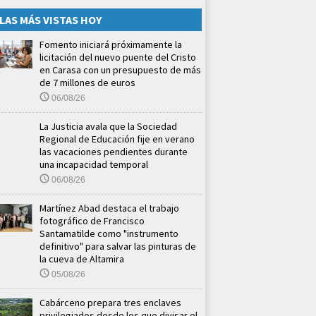
LAS MÁS VISTAS HOY
Fomento iniciará próximamente la
licitación del nuevo puente del Cristo
en Carasa con un presupuesto de más
de 7 millones de euros
06/08/26
La Justicia avala que la Sociedad
Regional de Educación fije en verano
las vacaciones pendientes durante
una incapacidad temporal
06/08/26
Martínez Abad destaca el trabajo
fotográfico de Francisco
Santamatilde como "instrumento
definitivo" para salvar las pinturas de
la cueva de Altamira
05/08/26
Cabárceno prepara tres enclaves
privilegiados desde los que divisar el