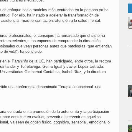
ndes titulares mediáticos.
io de enfoque hacia modelos más centrados en la persona ya ha
ud. Por ello, ha instado a acelerar la transformación del
asistencial, más rehabilitación, atención a la salud mental,
uturos profesionales, el consejero ha remarcado que el sistema
mente excelentes, sino capaces de comprender la dimensión
sionales que vean personas antes que patologías, que entiendan
o de vida", ha concluido.
 en el Paraninfo de la UC, han participado, entre otros, la rectora
Santander y Torrelavega, Gema Igual y Javier López Estrada,
Universitarias Gimbernat-Cantabria, Isabel Díaz; y la directora
partido una conferencia denominada 'Terapia ocupacional: una
aria centrada en la promoción de la autonomía y la participación
labor consiste en evaluar, prevenir e intervenir en aquellas
nal, ya sean de origen físico, cognitivo, sensorial, emocional o