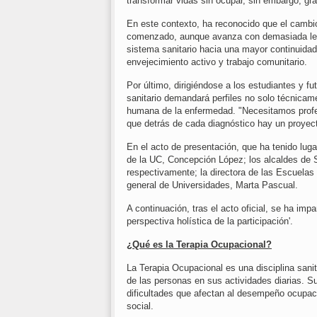
transformar vidas sin ocupar, sin embargo, gra
En este contexto, ha reconocido que el camb
comenzado, aunque avanza con demasiada lentit
sistema sanitario hacia una mayor continuidad 
envejecimiento activo y trabajo comunitario.
Por último, dirigiéndose a los estudiantes y f
sanitario demandará perfiles no solo técnica
humana de la enfermedad. "Necesitamos profe
que detrás de cada diagnóstico hay un proyect
En el acto de presentación, que ha tenido lugar
de la UC, Concepción López; los alcaldes de 
respectivamente; la directora de las Escuelas 
general de Universidades, Marta Pascual.
A continuación, tras el acto oficial, se ha im
perspectiva holística de la participación'.
¿Qué es la Terapia Ocupacional?
La Terapia Ocupacional es una disciplina sanit
de las personas en sus actividades diarias. Su 
dificultades que afectan al desempeño ocupacio
social.