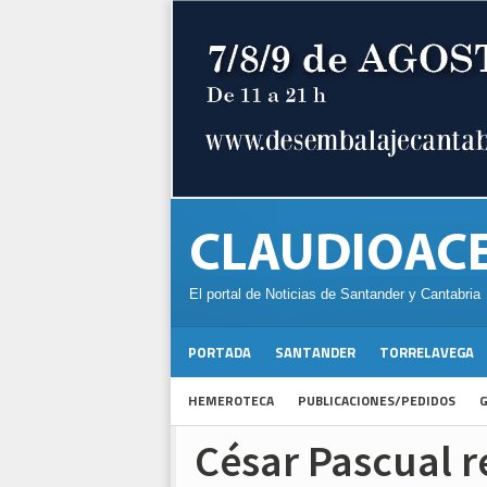
El portal de Noticias de Santander y Cantabria
PORTADA
SANTANDER
TORRELAVEGA
HEMEROTECA
PUBLICACIONES/PEDIDOS
G
César Pascual re