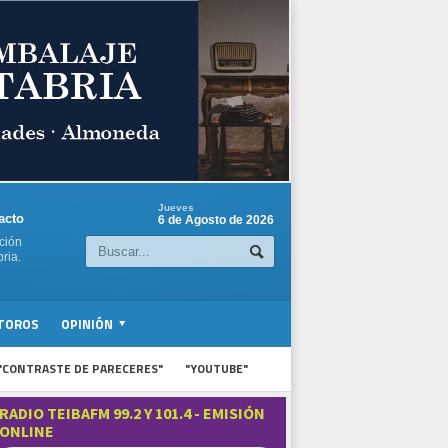
Jueves
acto
6 de Agosto de 2026
ción
ria.
TOROS
OPINIÓN
"CONTRASTE DE PARECERES"
"YOUTUBE"
RADIO TEIBAFM 99.2 Y 101.4 - EMISIÓN
ONLINE