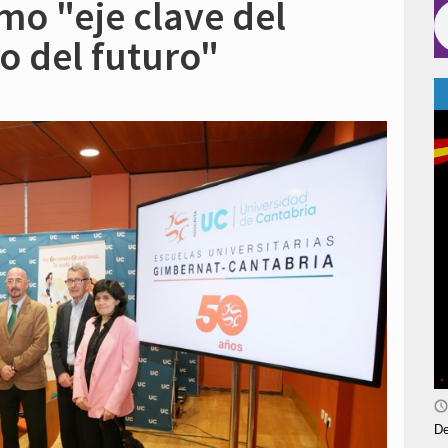
o "eje clave del
io del futuro"
De