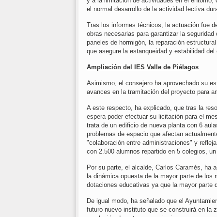
y a la limitación de actividades en el entorno
el normal desarrollo de la actividad lectiva d
Tras los informes técnicos, la actuación fue d
obras necesarias para garantizar la seguridad d
paneles de hormigón, la reparación estructura
que asegure la estanqueidad y estabilidad del 
Ampliación del IES Valle de Piélagos
Asimismo, el consejero ha aprovechado su esta
avances en la tramitación del proyecto para a
A este respecto, ha explicado, que tras la res
espera poder efectuar su licitación para el me
trata de un edificio de nueva planta con 6 aul
problemas de espacio que afectan actualmente 
"colaboración entre administraciones" y reflej
con 2.500 alumnos repartido en 5 colegios, un 
Por su parte, el alcalde, Carlos Caramés, ha 
la dinámica opuesta de la mayor parte de los 
dotaciones educativas ya que la mayor parte d
De igual modo, ha señalado que el Ayuntamien
futuro nuevo instituto que se construirá en la