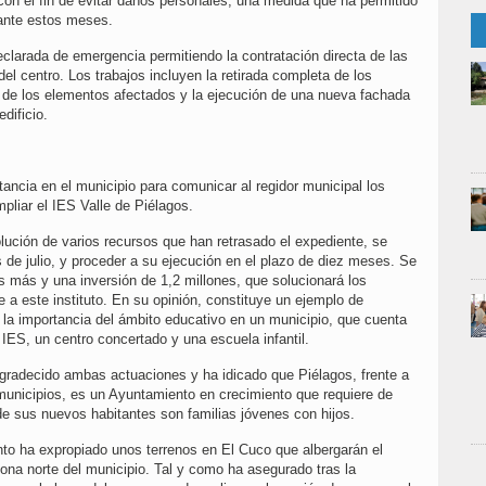
, con el fin de evitar daños personales, una medida que ha permitido
urante estos meses.
eclarada de emergencia permitiendo la contratación directa de las
el centro. Los trabajos incluyen la retirada completa de los
l de los elementos afectados y la ejecución de una nueva fachada
edificio.
ncia en el municipio para comunicar al regidor municipal los
mpliar el IES Valle de Piélagos.
olución de varios recursos que han retrasado el expediente, se
s de julio, y proceder a su ejecución en el plazo de diez meses. Se
as más y una inversión de 1,2 millones, que solucionará los
a este instituto. En su opinión, constituye un ejemplo de
a la importancia del ámbito educativo en un municipio, que cuenta
IES, un centro concertado y una escuela infantil.
agradecido ambas actuaciones y ha idicado que Piélagos, frente a
municipios, es un Ayuntamiento en crecimiento que requiere de
e sus nuevos habitantes son familias jóvenes con hijos.
to ha expropiado unos terrenos en El Cuco que albergarán el
 zona norte del municipio. Tal y como ha asegurado tras la