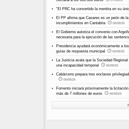
07/08/26
"El PRC ha convertido la mentira en su únic
El PP afirma que Casares es un peón de la
incumplimientos en Cantabria
06/08/26
El Gobierno autoriza el convenio con Argoño
necesaria para la ejecución de las sentenci
Presidencia ayudará económicamente a los m
guías de respuesta municipal
06/08/26
La Justicia avala que la Sociedad Regional
una incapacidad temporal
06/08/26
Cabárceno prepara tres enclaves privilegiad
06/08/26
Fomento iniciará próximamente la licitació
más de 7 millones de euros
06/08/26