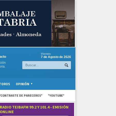
Viernes
acto
7 de Agosto de 2026
ción
ria.
TOROS
OPINIÓN
"CONTRASTE DE PARECERES"
"YOUTUBE"
RADIO TEIBAFM 99.2 Y 101.4 - EMISIÓN
ONLINE