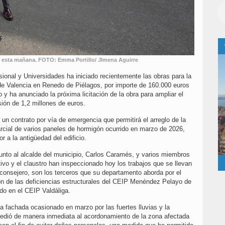
tro, esta mañana. FOTO: Emma Portillo/ JImena Aguirre
onal y Universidades ha iniciado recientemente las obras para la
 de Valencia en Renedo de Piélagos, por importe de 160.000 euros
y ha anunciado la próxima licitación de la obra para ampliar el
ión de 1,2 millones de euros.
un contrato por vía de emergencia que permitirá el arreglo de la
arcial de varios paneles de hormigón ocurrido en marzo de 2026,
or a la antigüedad del edificio.
 junto al alcalde del municipio, Carlos Caramés, y varios miembros
tivo y el claustro han inspeccionado hoy los trabajos que se llevan
 consejero, son los terceros que su departamento aborda por el
ión de las deficiencias estructurales del CEIP Menéndez Pelayo de
ado en el CEIP Valdáliga.
la fachada ocasionado en marzo por las fuertes lluvias y la
ocedió de manera inmediata al acordonamiento de la zona afectada