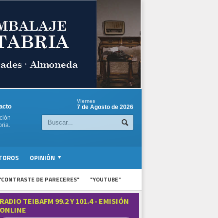
Viernes
acto
7 de Agosto de 2026
ción
ria.
TOROS
OPINIÓN
"CONTRASTE DE PARECERES"
"YOUTUBE"
RADIO TEIBAFM 99.2 Y 101.4 - EMISIÓN
ONLINE