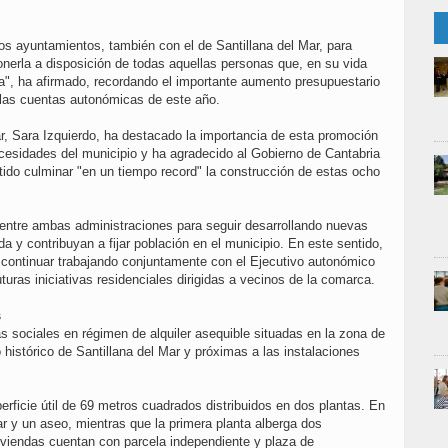
os ayuntamientos, también con el de Santillana del Mar, para
nerla a disposición de todas aquellas personas que, en su vida
ma", ha afirmado, recordando el importante aumento presupuestario
 las cuentas autonómicas de este año.
ar, Sara Izquierdo, ha destacado la importancia de esta promoción
ecesidades del municipio y ha agradecido al Gobierno de Cantabria
tido culminar "en un tiempo record" la construcción de estas ocho
 entre ambas administraciones para seguir desarrollando nuevas
da y contribuyan a fijar población en el municipio. En este sentido,
a continuar trabajando conjuntamente con el Ejecutivo autonómico
turas iniciativas residenciales dirigidas a vecinos de la comarca.
s
s sociales en régimen de alquiler asequible situadas en la zona de
histórico de Santillana del Mar y próximas a las instalaciones
rficie útil de 69 metros cuadrados distribuidos en dos plantas. En
ar y un aseo, mientras que la primera planta alberga dos
iviendas cuentan con parcela independiente y plaza de