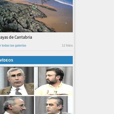
layas de Cantabria
r todas las galerías
12 fotos
VÍDEOS