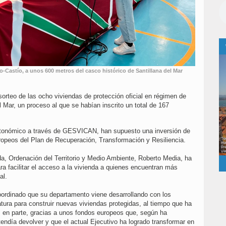
o-Castío, a unos 600 metros del casco histórico de Santillana del Mar
sorteo de las ocho viviendas de protección oficial en régimen de
l Mar, un proceso al que se habían inscrito un total de 167
autonómico a través de GESVICAN, han supuesto una inversión de
ropeos del Plan de Recuperación, Transformación y Resiliencia.
da, Ordenación del Territorio y Medio Ambiente, Roberto Media, ha
ra facilitar el acceso a la vivienda a quienes encuentran más
al.
oordinado que su departamento viene desarrollando con los
tura para construir nuevas viviendas protegidas, al tiempo que ha
, en parte, gracias a unos fondos europeos que, según ha
endía devolver y que el actual Ejecutivo ha logrado transformar en