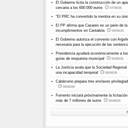
El Gobierno licita la construcción de un a
cercana a los 600.000 euros
07/08/26
"El PRC ha convertido la mentira en su únic
El PP afirma que Casares es un peón de la
incumplimientos en Cantabria
06/08/26
El Gobierno autoriza el convenio con Argoño
necesaria para la ejecución de las sentenci
Presidencia ayudará económicamente a los m
guías de respuesta municipal
06/08/26
La Justicia avala que la Sociedad Regional
una incapacidad temporal
06/08/26
Cabárceno prepara tres enclaves privilegiad
06/08/26
Fomento iniciará próximamente la licitació
más de 7 millones de euros
06/08/26