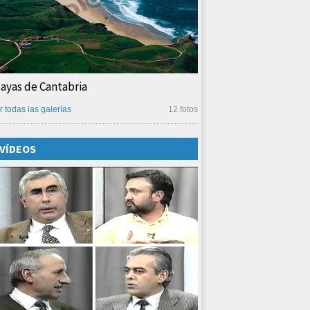
layas de Cantabria
r todas las galerías
12 fotos
VÍDEOS