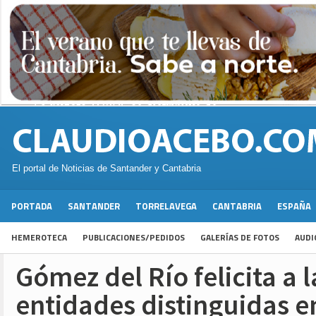
El portal de Noticias de Santander y Cantabria
PORTADA
SANTANDER
TORRELAVEGA
CANTABRIA
ESPAÑA
HEMEROTECA
PUBLICACIONES/PEDIDOS
GALERÍAS DE FOTOS
AUDI
Gómez del Río felicita a 
entidades distinguidas en