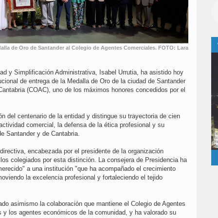
edalla de Oro de Santander al Colegio de Agentes Comerciales. FOTO: Lara
d y Simplificación Administrativa, Isabel Urrutia, ha asistido hoy
tucional de entrega de la Medalla de Oro de la ciudad de Santander
 Cantabria (COAC), uno de los máximos honores concedidos por el
n del centenario de la entidad y distingue su trayectoria de cien
 actividad comercial, la defensa de la ética profesional y su
 de Santander y de Cantabria.
a directiva, encabezada por el presidente de la organización
los colegiados por esta distinción. La consejera de Presidencia ha
merecido" a una institución "que ha acompañado el crecimiento
viendo la excelencia profesional y fortaleciendo el tejido
ado asimismo la colaboración que mantiene el Colegio de Agentes
s y los agentes económicos de la comunidad, y ha valorado su