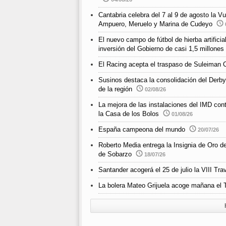
Cantabria celebra del 7 al 9 de agosto la Vu
Ampuero, Meruelo y Marina de Cudeyo
El nuevo campo de fútbol de hierba artific
inversión del Gobierno de casi 1,5 millones
El Racing acepta el traspaso de Suleiman 
Susinos destaca la consolidación del Derby
de la región
02/08/26
La mejora de las instalaciones del IMD cont
la Casa de los Bolos
01/08/26
España campeona del mundo
20/07/26
Roberto Media entrega la Insignia de Oro d
de Sobarzo
18/07/26
Santander acogerá el 25 de julio la VIII 
La bolera Mateo Grijuela acoge mañana el T