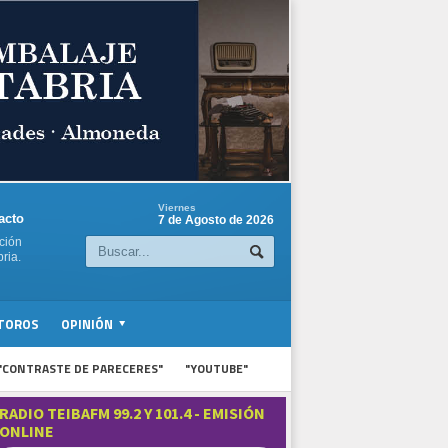
Viernes
acto
7 de Agosto de 2026
ción
ria.
TOROS
OPINIÓN
"CONTRASTE DE PARECERES"
"YOUTUBE"
RADIO TEIBAFM 99.2 Y 101.4 - EMISIÓN
ONLINE