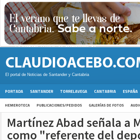
El portal de Noticias de Santander y Cantabria
PORTADA
SANTANDER
TORRELAVEGA
CANTABRIA
ESPAÑA
HEMEROTECA
PUBLICACIONES/PEDIDOS
GALERÍAS DE FOTOS
AUDI
Martínez Abad señala a M
como "referente del dep