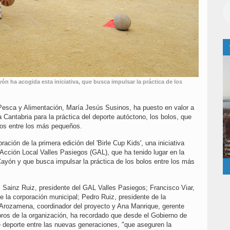
n ha acogida esta iniciativa, que busca impulsar la práctica de los
 Pesca y Alimentación, María Jesús Susinos, ha puesto en valor a
a Cantabria para la práctica del deporte autóctono, los bolos, que
os entre los más pequeños.
ración de la primera edición del 'Birle Cup Kids', una iniciativa
 Acción Local Valles Pasiegos (GAL), que ha tenido lugar en la
ayón y que busca impulsar la práctica de los bolos entre los más
ainz Ruiz, presidente del GAL Valles Pasiegos; Francisco Viar,
 la corporación municipal; Pedro Ruiz, presidente de la
Arozamena, coordinador del proyecto y Ana Manrique, gerente
os de la organización, ha recordado que desde el Gobierno de
 deporte entre las nuevas generaciones, "que aseguren la