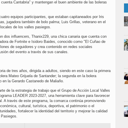
e cuenta Cantabria" y mantengan el buen ambiente de las boleras
 cuatro equipos participantes, que estaban capitaneados por Iris
 jugadora también de bolo palma; Luis Grillas, veterano en el
 locales de los valles pasiegos.
n dos influencers, Thanix229, una chica canaria que cuenta con
adora de Fortnite e Isidoro Baides, conocido como "El Cuñao de
lones de seguidores y crea contenido en redes sociales
usión del evento a través de sus canales.
toria de tres años, dirigida a adultos, siendo en este caso la primera
bolera Mateo Grijuela de Santander; la segunda en la bolera
ño en la Gerardo Castanedo de Maliaño.
arte de la estrategia de trabajo que el Grupo de Acción Local Valles
rograma LEADER 2023-2027, una herramienta clave para favorecer
ral. A través de este programa, la comarca continúa promoviendo
nómica, cultural, turística, deportiva, el patrimonio o el
idades, fortalecer la identidad del territorio y mejorar la calidad
s Pasiegos.