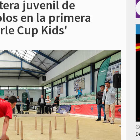
tera juvenil de
los en la primera
irle Cup Kids'
De