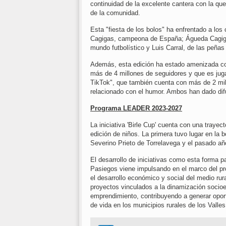
continuidad de la excelente cantera con la qu
de la comunidad.
Esta "fiesta de los bolos" ha enfrentado a los
Cagigas, campeona de España; Águeda Cagigas,
mundo futbolístico y Luis Carral, de las peñas
Además, esta edición ha estado amenizada co
más de 4 millones de seguidores y que es jug
TikTok", que también cuenta con más de 2 mil
relacionado con el humor. Ambos han dado dif
Programa LEADER 2023-2027
La iniciativa 'Birle Cup' cuenta con una trayec
edición de niños. La primera tuvo lugar en la 
Severino Prieto de Torrelavega y el pasado a
El desarrollo de iniciativas como esta forma p
Pasiegos viene impulsando en el marco del p
el desarrollo económico y social del medio ru
proyectos vinculados a la dinamización socioeco
emprendimiento, contribuyendo a generar oportun
de vida en los municipios rurales de los Valle