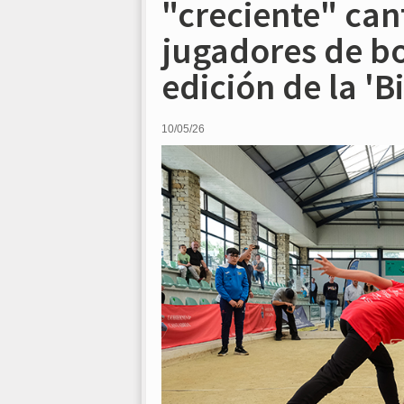
"creciente" can
jugadores de bo
edición de la 'B
10/05/26