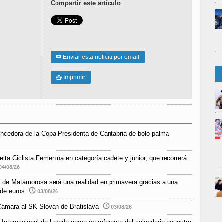
Compartir este artículo
Enviar esta noticia por email
✉
Imprimir

encedora de la Copa Presidenta de Cantabria de bolo palma
elta Ciclista Femenina en categoría cadete y junior, que recorrerá
04/08/26
ial de Matamorosa será una realidad en primavera gracias a una
 de euros
03/08/26
Cámara al SK Slovan de Bratislava
03/08/26
 Internacional de Loredo como un referente del calendario ecuestre