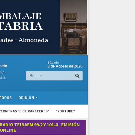
Sábado
acto
8 de Agosto de 2026
ción
ria.
TOROS
OPINIÓN
"CONTRASTE DE PARECERES"
"YOUTUBE"
RADIO TEIBAFM 99.2 Y 101.4 - EMISIÓN
ONLINE