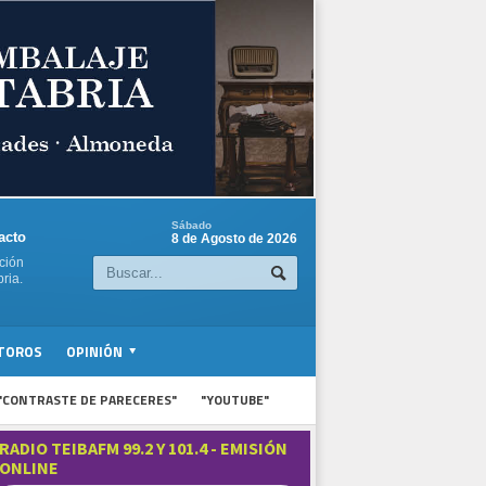
Sábado
acto
8 de Agosto de 2026
ción
ria.
TOROS
OPINIÓN
"CONTRASTE DE PARECERES"
"YOUTUBE"
RADIO TEIBAFM 99.2 Y 101.4 - EMISIÓN
ONLINE