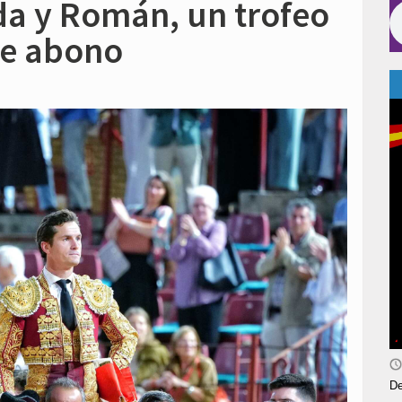
da y Román, un trofeo
de abono
De