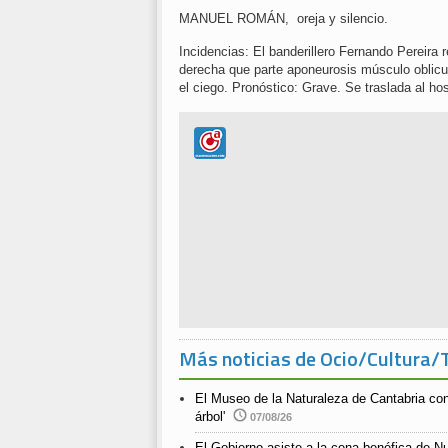
MANUEL ROMÁN, oreja y silencio.
Incidencias: El banderillero Fernando Pereira r
derecha que parte aponeurosis músculo oblicu
el ciego. Pronóstico: Grave. Se traslada al hos
Más noticias de Ocio/Cultura/
El Museo de la Naturaleza de Cantabria co
árbol'
07/08/26
El Gobierno asiste a la cena benéfica de N