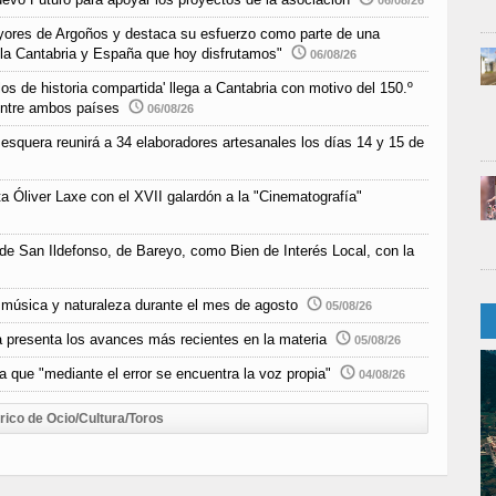
06/08/26
yores de Argoños y destaca su esfuerzo como parte de una
 la Cantabria y España que hoy disfrutamos"
06/08/26
s de historia compartida' llega a Cantabria con motivo del 150.º
 entre ambos países
06/08/26
esquera reunirá a 34 elaboradores artesanales los días 14 y 15 de
a Óliver Laxe con el XVII galardón a la "Cinematografía"
 de San Ildefonso, de Bareyo, como Bien de Interés Local, con la
música y naturaleza durante el mes de agosto
05/08/26
 presenta los avances más recientes en la materia
05/08/26
 que "mediante el error se encuentra la voz propia"
04/08/26
rico de Ocio/Cultura/Toros