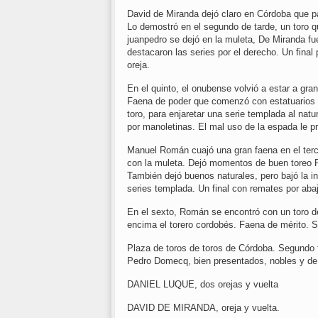
David de Miranda dejó claro en Córdoba que p
Lo demostró en el segundo de tarde, un toro q
juanpedro se dejó en la muleta, De Miranda fu
destacaron las series por el derecho. Un final
oreja.
En el quinto, el onubense volvió a estar a gran
Faena de poder que comenzó con estatuarios de
toro, para enjaretar una serie templada al nat
por manoletinas. El mal uso de la espada le pr
Manuel Román cuajó una gran faena en el terce
con la muleta. Dejó momentos de buen toreo Ro
También dejó buenos naturales, pero bajó la int
series templada. Un final con remates por aba
En el sexto, Román se encontró con un toro d
encima el torero cordobés. Faena de mérito. S
Plaza de toros de toros de Córdoba. Segundo fe
Pedro Domecq, bien presentados, nobles y de b
DANIEL LUQUE, dos orejas y vuelta
DAVID DE MIRANDA, oreja y vuelta.