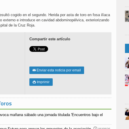
esultó cogido en el segundo. Herida por asta de toro en fosa ilíaca
o externo e introduce en cavidad abdominopélvica, exteriorizando
pital de la Cruz Roja.
Compartir este artículo
Enviar esta noticia por email
✉
Imprimir

Toros
nvoca mañana sábado una jornada titulada 'Encuentros bajo el
uevo Futuro para apoyar los proyectos de la asociación