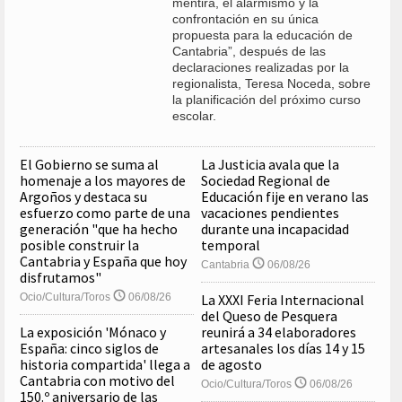
mentira, el alarmismo y la
confrontación en su única
propuesta para la educación de
Cantabria”, después de las
declaraciones realizadas por la
regionalista, Teresa Noceda, sobre
la planificación del próximo curso
escolar.
El Gobierno se suma al
La Justicia avala que la
homenaje a los mayores de
Sociedad Regional de
Argoños y destaca su
Educación fije en verano las
esfuerzo como parte de una
vacaciones pendientes
generación "que ha hecho
durante una incapacidad
posible construir la
temporal
Cantabria y España que hoy
Cantabria
06/08/26
disfrutamos"
Ocio/Cultura/Toros
06/08/26
La XXXI Feria Internacional
del Queso de Pesquera
La exposición 'Mónaco y
reunirá a 34 elaboradores
España: cinco siglos de
artesanales los días 14 y 15
historia compartida' llega a
de agosto
Cantabria con motivo del
Ocio/Cultura/Toros
06/08/26
150.º aniversario de las