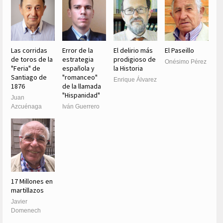
Las corridas
Error de la
El delirio más
El Paseillo
de toros de la
estrategia
prodigioso de
Onésimo Pérez
"Feria" de
española y
la Historia
Santiago de
"romanceo"
Enrique Álvarez
1876
de la llamada
"Hispanidad"
Juan
Azcuénaga
Iván Guerrero
17 Millones en
martillazos
Javier
Domenech