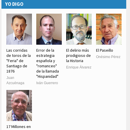
YO DIGO
Las corridas
Error de la
El delirio más
El Paseillo
de toros de la
estrategia
prodigioso de
Onésimo Pérez
"Feria" de
española y
la Historia
Santiago de
"romanceo"
Enrique Álvarez
1876
de la llamada
"Hispanidad"
Juan
Azcuénaga
Iván Guerrero
17 Millones en