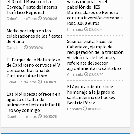
el Día del Museo en La
varias mejoras en el
Cavada, Fiesta de Interés
pabellón del IES
Turístico Regional
Montesclaros de Reinosa
con una inversión cercana a
Ocio/Cultura/Toros
08/08/26
los 50.000 euros
Media participa en las
Cantabria
08/08/26
celebraciones de las fiestas
de Riaño
Susinos visita Picos de
Cabariezo, ejemplo de
Cantabria
08/08/26
recuperación de la tradición
vitivinícola de Liébana y
El Parque de la Naturaleza
referente del sector
de Cabárceno convoca el V
agroalimentario cántabro
Concurso Nacional de
Pintura al Aire Libre
Cantabria
08/08/26
Ocio/Cultura/Toros
08/08/26
El Ayuntamiento rinde
homenaje a la jugadora
Las bibliotecas ofrecen en
santanderina de hockey
agosto el taller de
Beatriz Pérez
animación lectora infantil
"Yo voy conmigo"
Deportes
08/08/26
Ocio/Cultura/Toros
08/08/26