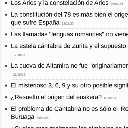
Los Arios y la constelación de Aries
05/02/24
La constitución del 78 es más bien el orig
que sufre España
12/12/23
Las llamadas "lenguas romances" no vienen
La estela cántabra de Zurita y el supuesto s
17/10/23
La cueva de Altamira no fue "originariame
21/09/23
El misterioso 3, 6, 9 y su otro posible signi
¿Resuelto el origen del euskera?
05/09/23
El problema de Cantabria no es sólo el 'Re
Buruaga
28/04/23