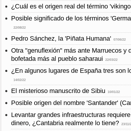
¿Cuál es el origen real del término 'vikingo
Posible significado de los términos 'Germa
22/08/22
Pedro Sánchez, la 'Piñata Humana'
07/06/22
Otra "genuflexión" más ante Marruecos y 
bofetada más al pueblo saharaui
22/03/22
¿En algunos lugares de España tres son lo
14/02/22
El misterioso manuscrito de Sibiu
10/01/22
Posible origen del nombre 'Santander' (Ca
Levantar grandes infraestructuras requier
dinero, ¿Cantabria realmente lo tiene?
23/11/