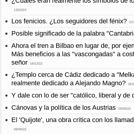
¿Cuales eran realmente los símbolos de l
13/03/23
Los fenicios. ¿Los seguidores del fénix?
07/
Posible significado de la palabra "Cantabri
Ahora el tren a Bilbao en lugar de, por eje
Más beneficios a las "vascongadas" a cost
señor
16/12/22
¿Templo cerca de Cádiz dedicado a "Melka
realmente dedicado a Alejando Magno?
29/
Y dale con lo de ser "católico, liberal y de
Cánovas y la política de los Austrias
18/09/22
El 'Quijote', una obra crítica con los llamad
09/09/22