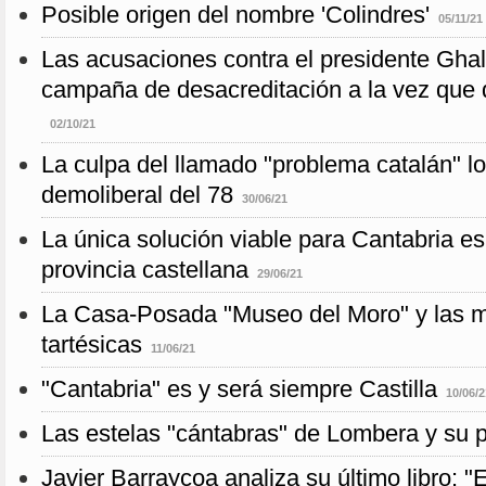
Posible origen del nombre 'Colindres'
05/11/21
Las acusaciones contra el presidente Ghal
campaña de desacreditación a la vez que d
02/10/21
La culpa del llamado "problema catalán" lo
demoliberal del 78
30/06/21
La única solución viable para Cantabria es
provincia castellana
29/06/21
La Casa-Posada "Museo del Moro" y las mi
tartésicas
11/06/21
"Cantabria" es y será siempre Castilla
10/06/2
Las estelas "cántabras" de Lombera y su p
Javier Barraycoa analiza su último libro: "