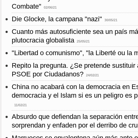
Combate"
02/06/21
Die Glocke, la campana "nazi"
30/05/21
Cuanto más autosuficiente sea un país más
plutocracia globalista
25/05/21
"Libertad o comunismo", "la Liberté ou la m
Repito la pregunta. ¿Se pretende sustituir 
PSOE por Ciudadanos?
24/02/21
China no acabará con la democracia en E
democracia y el Islam si es un peligro es 
11/02/21
Absurdo que defiendan la separación entre
sorprendan y enfaden por el derribo de cr
Marruecos se envalentona aún más ante e