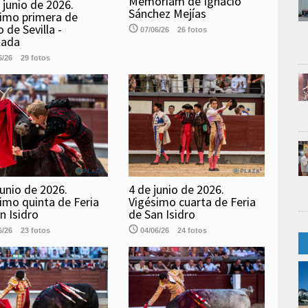
Memoriam de Ignacio
 junio de 2026.
Sánchez Mejías
imo primera de
 de Sevilla -
07/06/26
26 fotos
lada
6/26
29 fotos
junio de 2026.
4 de junio de 2026.
imo quinta de Feria
Vigésimo cuarta de Feria
n Isidro
de San Isidro
6/26
23 fotos
04/06/26
24 fotos