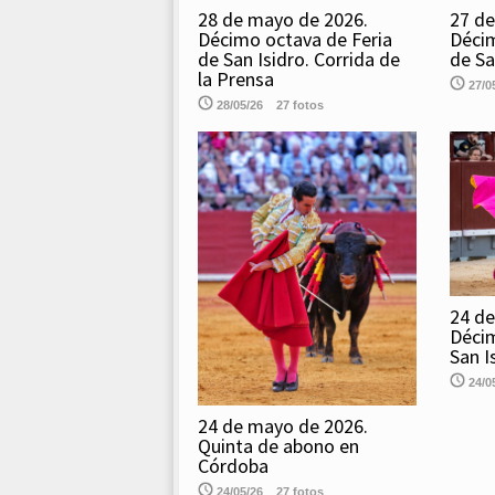
28 de mayo de 2026.
27 de
Décimo octava de Feria
Décim
de San Isidro. Corrida de
de Sa
la Prensa
27/0
28/05/26
27 fotos
24 de
Décim
San I
24/0
24 de mayo de 2026.
Quinta de abono en
Córdoba
24/05/26
27 fotos