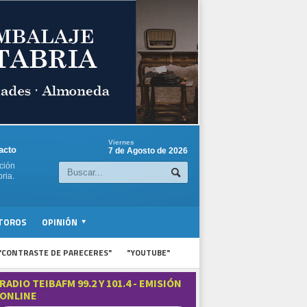
Viernes
acto
7 de Agosto de 2026
ción
ria.
TOROS
OPINIÓN
"CONTRASTE DE PARECERES"
"YOUTUBE"
RADIO TEIBAFM 99.2 Y 101.4 - EMISIÓN
ONLINE