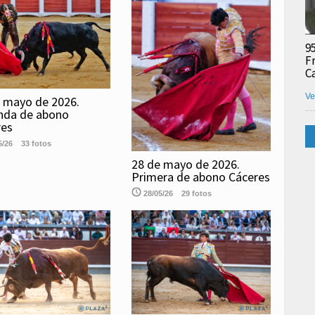
9
F
C
Ve
 mayo de 2026.
nda de abono
res
5/26
33 fotos
28 de mayo de 2026.
Primera de abono Cáceres
28/05/26
29 fotos