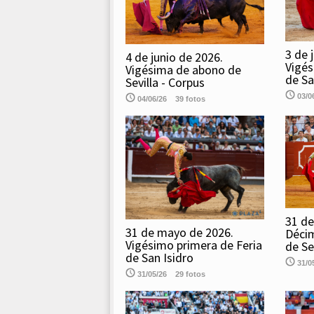
3 de 
4 de junio de 2026.
Vigés
Vigésima de abono de
de Sa
Sevilla - Corpus
03/0
04/06/26
39 fotos
31 de
31 de mayo de 2026.
Déci
Vigésimo primera de Feria
de Se
de San Isidro
31/0
31/05/26
29 fotos