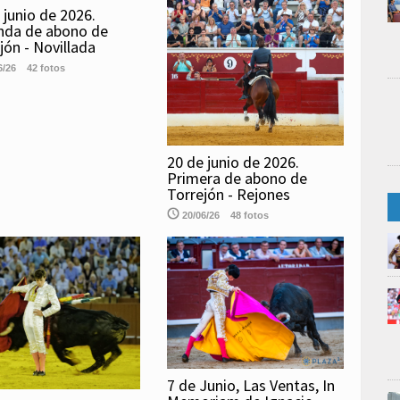
 junio de 2026.
nda de abono de
jón - Novillada
6/26
42 fotos
20 de junio de 2026.
Primera de abono de
Torrejón - Rejones
20/06/26
48 fotos
7 de Junio, Las Ventas, In