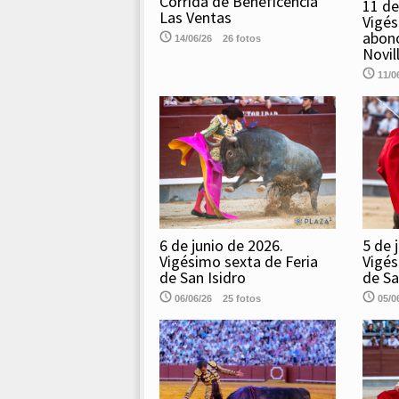
Corrida de Beneficencia
11 de
Las Ventas
Vigés
abono
14/06/26
26 fotos
Novil
11/0
6 de junio de 2026.
5 de 
Vigésimo sexta de Feria
Vigés
de San Isidro
de Sa
06/06/26
25 fotos
05/0