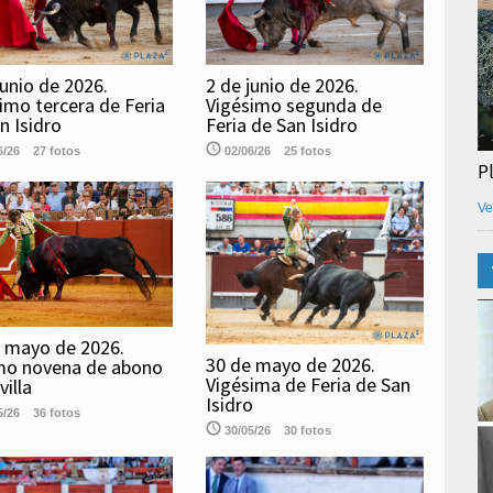
junio de 2026.
2 de junio de 2026.
imo tercera de Feria
Vigésimo segunda de
n Isidro
Feria de San Isidro
6/26
27 fotos
02/06/26
25 fotos
P
Ve
 mayo de 2026.
30 de mayo de 2026.
mo novena de abono
Vigésima de Feria de San
villa
Isidro
5/26
36 fotos
30/05/26
30 fotos