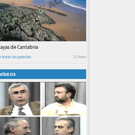
layas de Cantabria
r todas las galerías
12 fotos
VÍDEOS