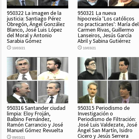
950322 La imagen de la
950321 La nueva
justicia: Santiago Pérez
hipocresía 'Los católicos
Obregón, Ángel González
no practicantes': María del
Blanco, José Luis López
Carmen Rivas, Guillermo
del Moral y Antonio
Lanseiros, Jesús García
Sarabia Gómez
Abril y Sabina Gutiérrez
10/03/21
10/03/21
950316 Santander ciudad
950315 Periodismo de
limpia: Eloy Froján,
Investigación o
Balbino Fernández,
Periodismo de Filtración:
Ramón Carrancio y José
José Luis Valdezate, José
Manuel Gómez Revuelta
Ángel San Martín, Isidro
Cicero y Jesús Serrera
09/03/21