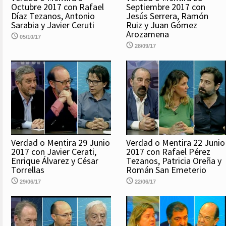
Octubre 2017 con Rafael
Septiembre 2017 con
Díaz Tezanos, Antonio
Jesús Serrera, Ramón
Sarabia y Javier Ceruti
Ruiz y Juan Gómez
Arozamena
05/10/17
28/09/17
Verdad o Mentira 29 Junio
Verdad o Mentira 22 Junio
2017 con Javier Cerati,
2017 con Rafael Pérez
Enrique Álvarez y César
Tezanos, Patricia Oreña y
Torrellas
Román San Emeterio
29/06/17
22/06/17