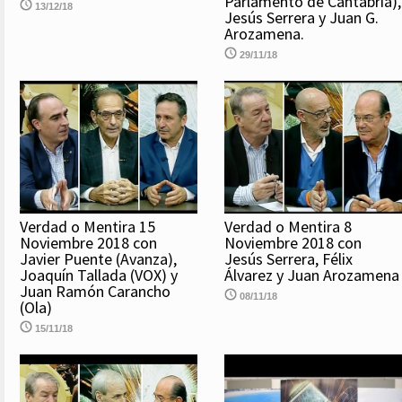
Parlamento de Cantabria),
13/12/18
Jesús Serrera y Juan G.
Arozamena.
29/11/18
Verdad o Mentira 15
Verdad o Mentira 8
Noviembre 2018 con
Noviembre 2018 con
Javier Puente (Avanza),
Jesús Serrera, Félix
Joaquín Tallada (VOX) y
Álvarez y Juan Arozamena
Juan Ramón Carancho
08/11/18
(Ola)
15/11/18