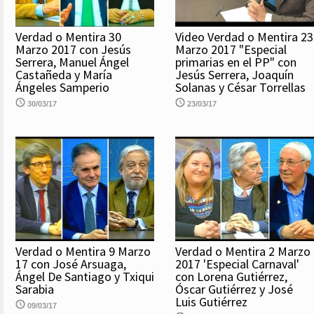
Verdad o Mentira 30
Video Verdad o Mentira 23
Marzo 2017 con Jesús
Marzo 2017 "Especial
Serrera, Manuel Ángel
primarias en el PP" con
Castañeda y María
Jesús Serrera, Joaquín
Ángeles Samperio
Solanas y César Torrellas
30/03/17
23/03/17
Verdad o Mentira 9 Marzo
Verdad o Mentira 2 Marzo
17 con José Arsuaga,
2017 'Especial Carnaval'
Ángel De Santiago y Txiqui
con Lorena Gutiérrez,
Sarabia
Óscar Gutiérrez y José
Luis Gutiérrez
09/03/17