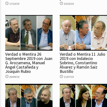
17/10/19
10/10/19
Verdad o Mentira 26
Verdad o Mentira 11 Julio
Septiembre 2019 con Juan
2019 con Indalecio
G. Arozamena, Manuel
Sobrino, Constantino
Ángel Castañeda y
Álvarez y Ramón Saiz
Joaquín Rubio
Bustillo
26/09/19
11/07/19