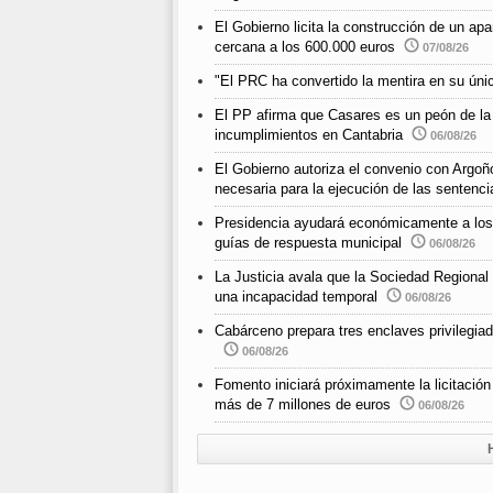
El Gobierno licita la construcción de un a
cercana a los 600.000 euros
07/08/26
"El PRC ha convertido la mentira en su únic
El PP afirma que Casares es un peón de la
incumplimientos en Cantabria
06/08/26
El Gobierno autoriza el convenio con Argoño
necesaria para la ejecución de las sentenci
Presidencia ayudará económicamente a los m
guías de respuesta municipal
06/08/26
La Justicia avala que la Sociedad Regional
una incapacidad temporal
06/08/26
Cabárceno prepara tres enclaves privilegiad
06/08/26
Fomento iniciará próximamente la licitació
más de 7 millones de euros
06/08/26