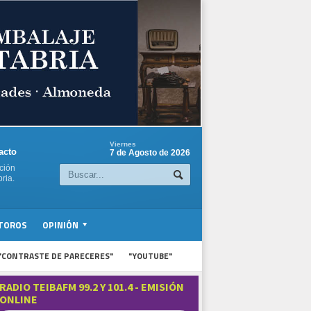
Viernes
acto
7 de Agosto de 2026
ción
ria.
TOROS
OPINIÓN
"CONTRASTE DE PARECERES"
"YOUTUBE"
RADIO TEIBAFM 99.2 Y 101.4 - EMISIÓN
ONLINE