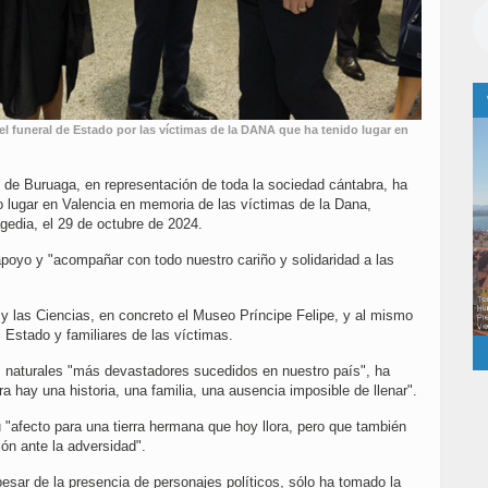
 el funeral de Estado por las víctimas de la DANA que ha tenido lugar en
 de Buruaga, en representación de toda la sociedad cántabra, ha
o lugar en Valencia en memoria de las víctimas de la Dana,
agedia, el 29 de octubre de 2024.
apoyo y "acompañar con todo nuestro cariño y solidaridad a las
s y las Ciencias, en concreto el Museo Príncipe Felipe, y al mismo
 Estado y familiares de las víctimas.
s naturales "más devastadores sucedidos en nuestro país", ha
a hay una historia, una familia, una ausencia imposible de llenar".
 "afecto para una tierra hermana que hoy llora, pero que también
ón ante la adversidad".
 pesar de la presencia de personajes políticos, sólo ha tomado la