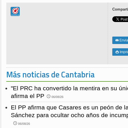
Comparti
Enviar
✉
Impri

Más noticias de Cantabria
"El PRC ha convertido la mentira en su únic
afirma el PP
06/08/26
El PP afirma que Casares es un peón de 
Sánchez para ocultar ocho años de incump
06/08/26