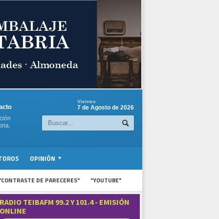
Viernes
acto
7 de Agosto de 2026
ción
ria.
TOROS
OPINIÓN
"CONTRASTE DE PARECERES"
"YOUTUBE"
RADIO TEIBAFM 99.2 Y 101.4 - EMISIÓN
ONLINE