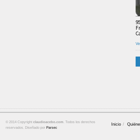
9
F
C
Ve
© 2014 Copyright
claudioacebo.com
. Todos los derechos
Inicio
Quién
reservados. Diseñado por
Parsec