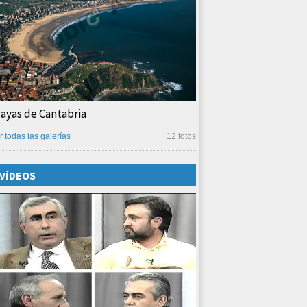
layas de Cantabria
r todas las galerías
12 fotos
VÍDEOS