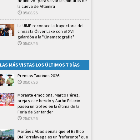
definitivo" para salvar las pinturas de
la cueva de Altamira
05/08/26
La UIMP reconoce la trayectoria del
cineasta Óliver Laxe con el XVII
galardón a la "Cinematografía"
05/08/26
LAS MÁS VISTAS LOS ÚLTIMOS 7 DÍAS
Premios Taurinos 2026
30/07/26
Morante emociona, Marco Pérez,
oreja y cae herido y Aarón Palacio
pasea un trofeo en la última de la
Feria de Santander
25/07/26
Martínez Abad señala que el Bathco
BM Torrelavega es un "referente" que