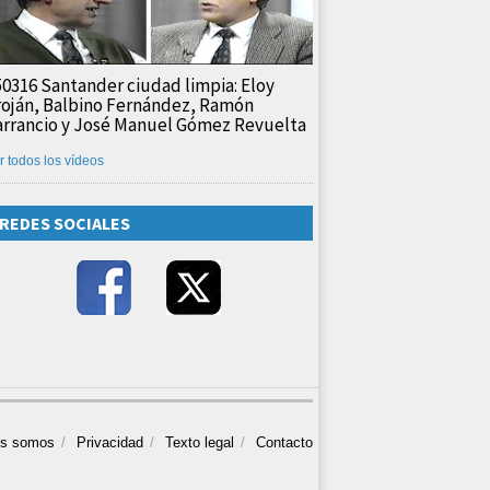
50316 Santander ciudad limpia: Eloy
roján, Balbino Fernández, Ramón
arrancio y José Manuel Gómez Revuelta
r todos los vídeos
REDES SOCIALES
es somos
Privacidad
Texto legal
Contacto