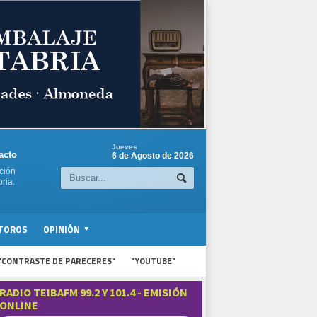
Jueves
acto
6 de Agosto de 2026
ción
ria.
TOROS
OPINIÓN
"CONTRASTE DE PARECERES"
"YOUTUBE"
RADIO TEIBAFM 99.2 Y 101.4 - EMISIÓN
ONLINE