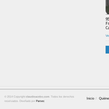
9
F
C
Ve
© 2014 Copyright
claudioacebo.com
. Todos los derechos
Inicio
Quién
reservados. Diseñado por
Parsec