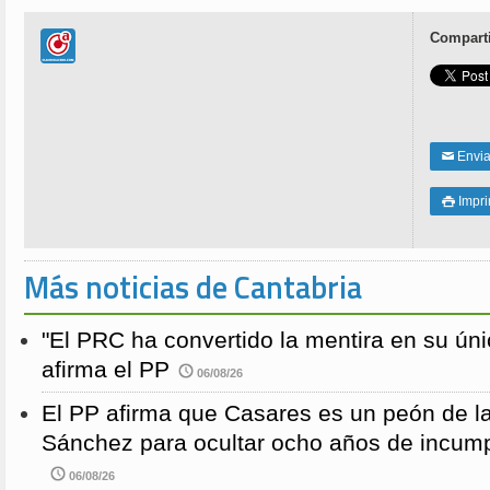
Comparti
Enviar
✉
Impri

Más noticias de Cantabria
"El PRC ha convertido la mentira en su únic
afirma el PP
06/08/26
El PP afirma que Casares es un peón de 
Sánchez para ocultar ocho años de incump
06/08/26