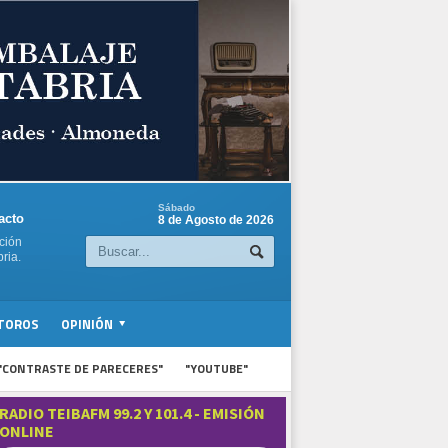
Sábado
acto
8 de Agosto de 2026
ción
ria.
TOROS
OPINIÓN
"CONTRASTE DE PARECERES"
"YOUTUBE"
RADIO TEIBAFM 99.2 Y 101.4 - EMISIÓN
ONLINE