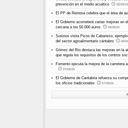
prevención en el medio acuático
08/08/2
El PP de Reinosa celebra que el área de au
El Gobierno acometerá varias mejoras en e
cercana a los 50.000 euros
08/08/26
Susinos visita Picos de Cabariezo, ejemplo d
del sector agroalimentario cántabro
08/0
Gómez del Río destaca las mejoras en la ate
que regula los requisitos de los centros so
Fomento ejecuta la mejora de la carreter
07/08/26
El Gobierno de Cantabria refuerza su compr
los oficios tradicionales
07/08/26