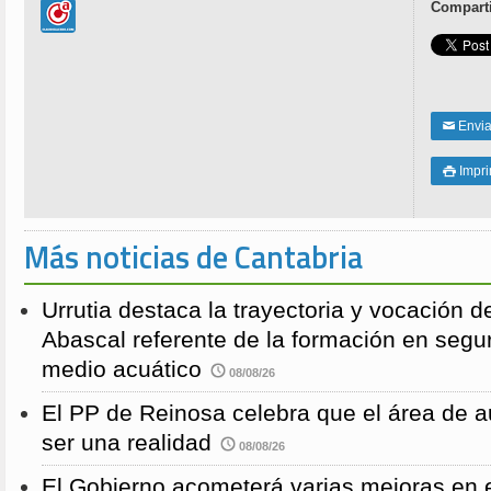
Comparti
Enviar
✉
Impri

Más noticias de Cantabria
Urrutia destaca la trayectoria y vocación d
Abascal referente de la formación en segu
medio acuático
08/08/26
El PP de Reinosa celebra que el área de 
ser una realidad
08/08/26
El Gobierno acometerá varias mejoras en e