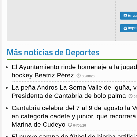
Enviar
✉
Impri

Más noticias de Deportes
El Ayuntamiento rinde homenaje a la juga
hockey Beatriz Pérez
08/08/26
La peña Andros La Serna Valle de Iguña, 
Presidenta de Cantabria de bolo palma
04
Cantabria celebra del 7 al 9 de agosto la 
en categoría cadete y junior, que recorre
Marina de Cudeyo
04/08/26
El nuevo campo de fútbol de hierba artific