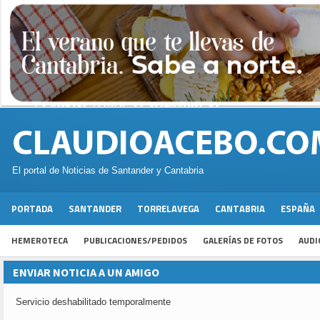
El portal de Noticias de Santander y Cantabria
PORTADA
SANTANDER
TORRELAVEGA
CANTABRIA
ESPAÑA
HEMEROTECA
PUBLICACIONES/PEDIDOS
GALERÍAS DE FOTOS
AUDI
ENVIAR NOTICIA A UN AMIGO
Servicio deshabilitado temporalmente