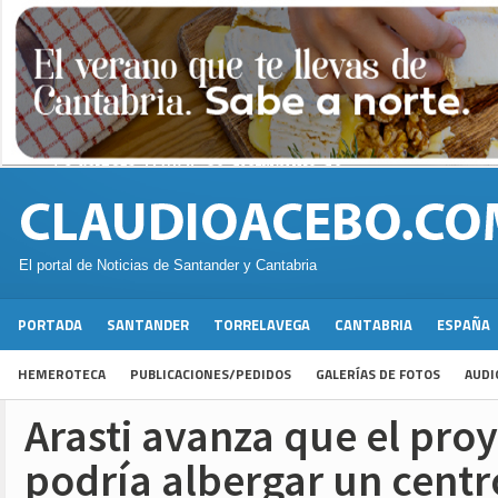
El portal de Noticias de Santander y Cantabria
PORTADA
SANTANDER
TORRELAVEGA
CANTABRIA
ESPAÑA
HEMEROTECA
PUBLICACIONES/PEDIDOS
GALERÍAS DE FOTOS
AUDI
Arasti avanza que el pro
podría albergar un centr