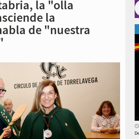
abria, la "olla
sciende la
habla de "nuestra
"
De