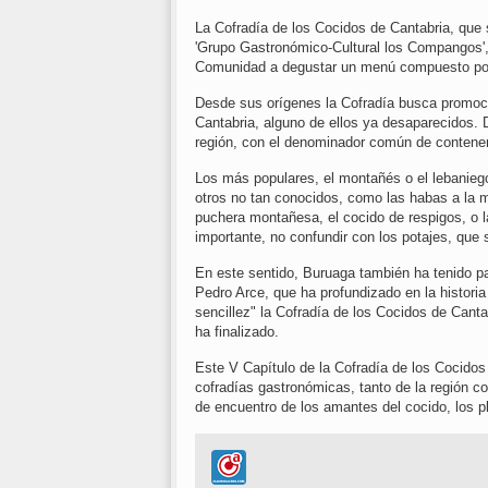
La Cofradía de los Cocidos de Cantabria, que
'Grupo Gastronómico-Cultural los Compangos',
Comunidad a degustar un menú compuesto por r
Desde sus orígenes la Cofradía busca promoci
Cantabria, alguno de ellos ya desaparecidos. 
región, con el denominador común de contener
Los más populares, el montañés o el lebaniego
otros no tan conocidos, como las habas a la 
puchera montañesa, el cocido de respigos, o la
importante, no confundir con los potajes, que 
En este sentido, Buruaga también ha tenido pa
Pedro Arce, que ha profundizado en la historia
sencillez" la Cofradía de los Cocidos de Can
ha finalizado.
Este V Capítulo de la Cofradía de los Cocidos
cofradías gastronómicas, tanto de la región co
de encuentro de los amantes del cocido, los pl