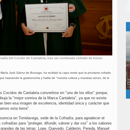
ofradía del Cocido de Cantabria, tras ser nombrada cofrade de honor
a, María José Sáenz de Buruaga, ha recibido la capa verde que la proclama cofrade
ue trasciende la gastronomía y habla de "nuestra cultura y nuestras raíces, de lo
s Cocidos de Cantabria convertirse en "uno de los ellos" porque,
buja la "mejor sonrisa de la Marca Cantabria", ya que no existe
an bien esa imagen de excelencia, identidad única y carácter que
mos esta tierra".
sencia en Torrelavega, sede de la Cofradía, para agradecer el
 cofradías para "proteger, difundir, valorar y dar voz" a los sabores
, grandes de las letras: Lope, Quevedo, Calderón, Pereda, Manuel