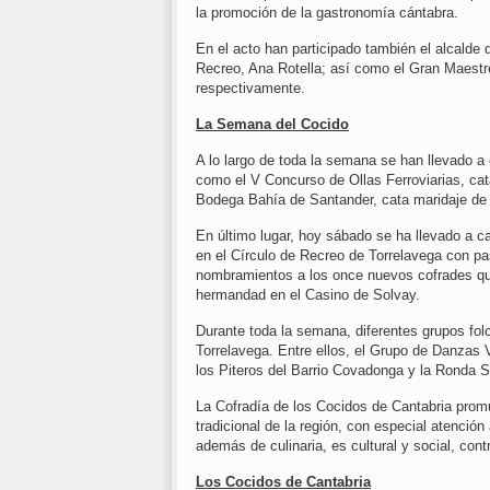
la promoción de la gastronomía cántabra.
En el acto han participado también el alcalde 
Recreo, Ana Rotella; así como el Gran Maestre
respectivamente.
La Semana del Cocido
A lo largo de toda la semana se han llevado a c
como el V Concurso de Ollas Ferroviarias, cat
Bodega Bahía de Santander, cata maridaje de 
En último lugar, hoy sábado se ha llevado a c
en el Círculo de Recreo de Torrelavega con pas
nombramientos a los once nuevos cofrades que 
hermandad en el Casino de Solvay.
Durante toda la semana, diferentes grupos folc
Torrelavega. Entre ellos, el Grupo de Danzas 
los Piteros del Barrio Covadonga y la Ronda 
La Cofradía de los Cocidos de Cantabria promu
tradicional de la región, con especial atenció
además de culinaria, es cultural y social, co
Los Cocidos de Cantabria