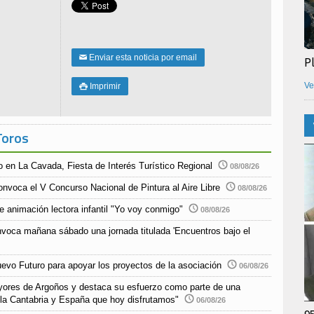
Enviar esta noticia por email
✉
P
Ve
Imprimir

Toros
o en La Cavada, Fiesta de Interés Turístico Regional
08/08/26
nvoca el V Concurso Nacional de Pintura al Aire Libre
08/08/26
de animación lectora infantil "Yo voy conmigo"
08/08/26
nvoca mañana sábado una jornada titulada 'Encuentros bajo el
uevo Futuro para apoyar los proyectos de la asociación
06/08/26
yores de Argoños y destaca su esfuerzo como parte de una
 la Cantabria y España que hoy disfrutamos"
06/08/26