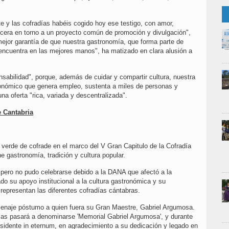
rte y las cofradías habéis cogido hoy ese testigo, con amor,
cera en torno a un proyecto común de promoción y divulgación",
 mejor garantía de que nuestra gastronomía, que forma parte de
e encuentra en las mejores manos", ha matizado en clara alusión a
nsabilidad", porque, además de cuidar y compartir cultura, nuestra
conómico que genera empleo, sustenta a miles de personas y
na oferta "rica, variada y descentralizada".
e Cantabria
 verde de cofrade en el marco del V Gran Capitulo de la Cofradía
e gastronomía, tradición y cultura popular.
, pero no pudo celebrarse debido a la DANA que afectó a la
 su apoyo institucional a la cultura gastronómica y su
representan las diferentes cofradías cántabras.
menaje póstumo a quien fuera su Gran Maestre, Gabriel Argumosa.
rcas pasará a denominarse 'Memorial Gabriel Argumosa', y durante
sidente in eternum, en agradecimiento a su dedicación y legado en