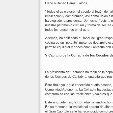
Llano o Benito Pérez Galdós.
"Todos ellos elevaron el cocido al fogón del a
implicación y compromiso, así como unión sin
ha elogiado la presidenta. De hecho, "sois la
nuestro patrimonio cultural y forma de ser, s
todos los presentes en el acto.
Además, ha calificado su labor de "gran respo
cocina es un "potente" motor de desarrollo e
permite equilibrar y cohesionar Cantabria con u
V Capítulo de la Cofradía de los Cocidos d
La presidenta de Cantabria ha recibido la capa
de los Cocidos de Cantabria, una cita que reún
Este título ya le fue concedido el año pasado
Comunidad Autónoma. La Cofradía ha destacado
compromiso con las tradiciones y valores que 
Este año, además, la Cofradía ha rendido ho
En su memoria, la tradicional carrera de alba
el Gran Capítulo se le ha reconocido como pre