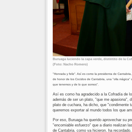
Buruaga luciendo la capa verde, distintito de la C
(Foto: Nacho Romero)
"Honrada y feliz". Así es como la presidenta de Cantabri
de honor de los Cocidos de Cantabria, una "olla mágica" q
que tenemos y de lo que somos".
Así es como ha agradecido a la Cofradía de lo
además de ser un plato, "que me apasiona", di
plato de cuchara, ha dicho, que "condimente t
queremos exportar al mundo todos los que ama
Por eso, Buruaga ha querido aprovechar su pre
"encomiable esfuerzo" que a diario realizan las
de Cantabria, como ya hicieron, ha recordado