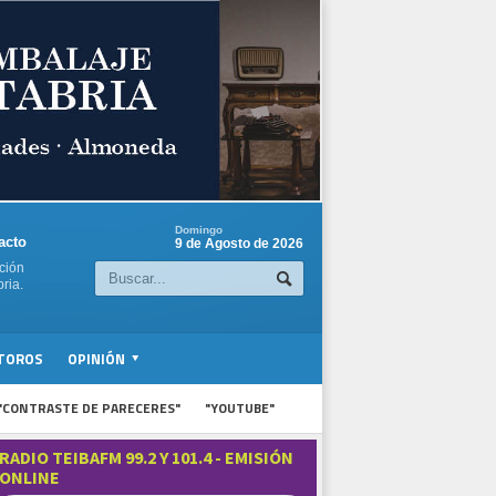
Domingo
acto
9 de Agosto de 2026
ción
ria.
TOROS
OPINIÓN
"CONTRASTE DE PARECERES"
"YOUTUBE"
RADIO TEIBAFM 99.2 Y 101.4 - EMISIÓN
ONLINE