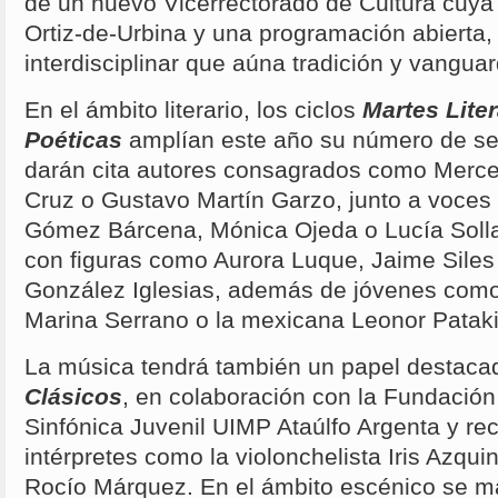
de un nuevo Vicerrectorado de Cultura cuy
Ortiz-de-Urbina y una programación abierta, 
interdisciplinar que aúna tradición y vanguar
En el ámbito literario, los ciclos
Martes Liter
Poéticas
amplían este año su número de ses
darán cita autores consagrados como Mer
Cruz o Gustavo Martín Garzo, junto a voce
Gómez Bárcena, Mónica Ojeda o Lucía Solla
con figuras como Aurora Luque, Jaime Siles
González Iglesias, además de jóvenes com
Marina Serrano o la mexicana Leonor Patak
La música tendrá también un papel destaca
Clásicos
, en colaboración con la Fundación
Sinfónica Juvenil UIMP Ataúlfo Argenta y rec
intérpretes como la violonchelista Iris Azqui
Rocío Márquez. En el ámbito escénico se ma