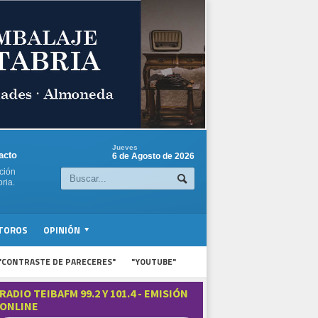
Jueves
acto
6 de Agosto de 2026
ción
ria.
TOROS
OPINIÓN
"CONTRASTE DE PARECERES"
"YOUTUBE"
RADIO TEIBAFM 99.2 Y 101.4 - EMISIÓN
ONLINE