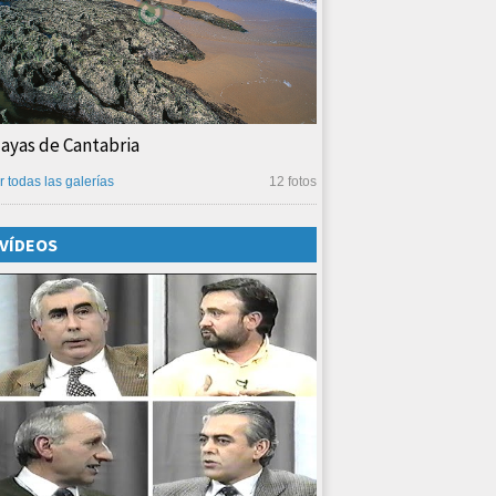
layas de Cantabria
r todas las galerías
12 fotos
VÍDEOS