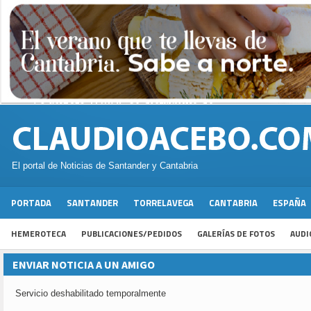
El portal de Noticias de Santander y Cantabria
PORTADA
SANTANDER
TORRELAVEGA
CANTABRIA
ESPAÑA
HEMEROTECA
PUBLICACIONES/PEDIDOS
GALERÍAS DE FOTOS
AUDI
ENVIAR NOTICIA A UN AMIGO
Servicio deshabilitado temporalmente