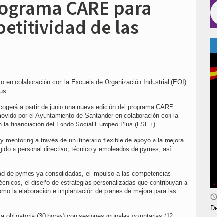
programa CARE para
etitividad de las
o en colaboración con la Escuela de Organización Industrial (EOI)
lus
acogerá a partir de junio una nueva edición del programa CARE
movido por el Ayuntamiento de Santander en colaboración con la
n la financiación del Fondo Social Europeo Plus (FSE+).
 mentoring a través de un itinerario flexible de apoyo a la mejora
igido a personal directivo, técnico y empleados de pymes, así
idad de pymes ya consolidadas, el impulso a las competencias
écnicos, el diseño de estrategias personalizadas que contribuyan a
omo la elaboración e implantación de planes de mejora para las
De
ia obligatoria (30 horas) con sesiones grupales voluntarias (12