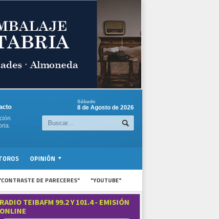
Sábado
acto
8 de Agosto de 2026
ción
ria.
TOROS
OPINIÓN
"CONTRASTE DE PARECERES"
"YOUTUBE"
RADIO TEIBAFM 99.2 Y 101.4 - EMISIÓN
ONLINE