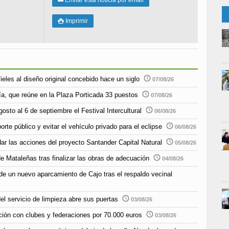
Enviar esta noticia por email
✉
Imprimir

ieles al diseño original concebido hace un siglo
07/08/26
ía, que reúne en la Plaza Porticada 33 puestos
07/08/26
sto al 6 de septiembre el Festival Intercultural
06/08/26
rte público y evitar el vehículo privado para el eclipse
06/08/26
r las acciones del proyecto Santander Capital Natural
05/08/26
e Mataleñas tras finalizar las obras de adecuación
04/08/26
de un nuevo aparcamiento de Cajo tras el respaldo vecinal
el servicio de limpieza abre sus puertas
03/08/26
ción con clubes y federaciones por 70.000 euros
03/08/26