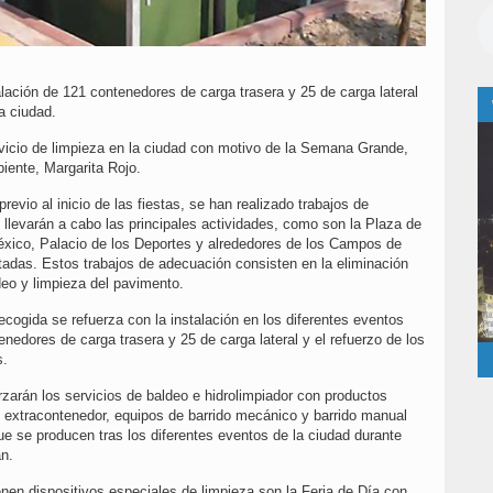
lación de 121 contenedores de carga trasera y 25 de carga lateral
a ciudad.
rvicio de limpieza en la ciudad con motivo de la Semana Grande,
ente, Margarita Rojo.
revio al inicio de las fiestas, se han realizado trabajos de
llevarán a cabo las principales actividades, como son la Plaza de
éxico, Palacio de los Deportes y alrededores de los Campos de
tadas. Estos trabajos de adecuación consisten en la eliminación
ldeo y limpieza del pavimento.
cogida se refuerza con la instalación en los diferentes eventos
enedores de carga trasera y 25 de carga lateral y el refuerzo de los
s.
orzarán los servicios de baldeo e hidrolimpiador con productos
 extracontenedor, equipos de barrido mecánico y barrido manual
ue se producen tras los diferentes eventos de la ciudad durante
an.
enen dispositivos especiales de limpieza son la Feria de Día con