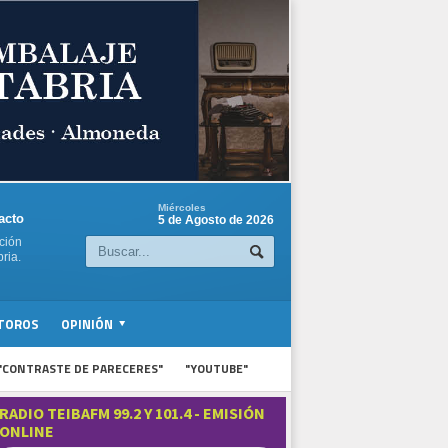
Miércoles
acto
5 de Agosto de 2026
ción
ria.
TOROS
OPINIÓN
"CONTRASTE DE PARECERES"
"YOUTUBE"
RADIO TEIBAFM 99.2 Y 101.4 - EMISIÓN
ONLINE