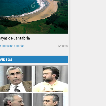
layas de Cantabria
r todas las galerías
12 fotos
VÍDEOS