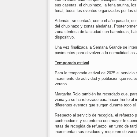
sus casetas, el chupinazo, la feria taurina, lo
ferial, todos los eventos organizados por las 
Además, se contará, como el año pasado, con u
del chupinazo y zonas aledañas. Posteriorment
zona céntrica de la ciudad con barredoras, ba
dispositivo.
Una vez finalizada la Semana Grande se intens
pavimentos para devolver a la normalidad las 
Temporada estival
Para la temporada estival de 2025 el servicio d
incremento de actividad y población que recibe
verano.
Margarita Rojo también ha recordado que, para 
viaria ya se ha reforzado para hacer frente al 
diferentes eventos que surgen durante todo el
Respecto al servicio de recogida, el refuerzo p
contenedores y su entorno con mayor frecuenci
rutas de recogida de refuerzo, en turno de tar
incrementan sus residuos y requieren de vario