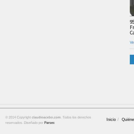
9
F
C
Ve
© 2014 Copyright
claudioacebo.com
. Todos los derechos
Inicio
Quién
reservados. Diseñado por
Parsec