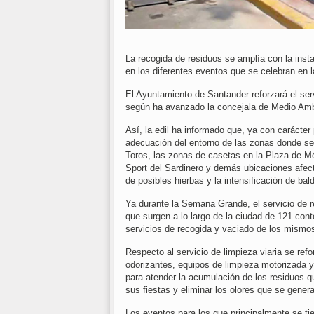
La recogida de residuos se amplía con la insta
en los diferentes eventos que se celebran en l
El Ayuntamiento de Santander reforzará el se
según ha avanzado la concejala de Medio Ambi
Así, la edil ha informado que, ya con carácter p
adecuación del entorno de las zonas donde se 
Toros, las zonas de casetas en la Plaza de M
Sport del Sardinero y demás ubicaciones afec
de posibles hierbas y la intensificación de ba
Ya durante la Semana Grande, el servicio de re
que surgen a lo largo de la ciudad de 121 cont
servicios de recogida y vaciado de los mismo
Respecto al servicio de limpieza viaria se ref
odorizantes, equipos de limpieza motorizada y
para atender la acumulación de los residuos q
sus fiestas y eliminar los olores que se gener
Los eventos para los que principalmente se ti