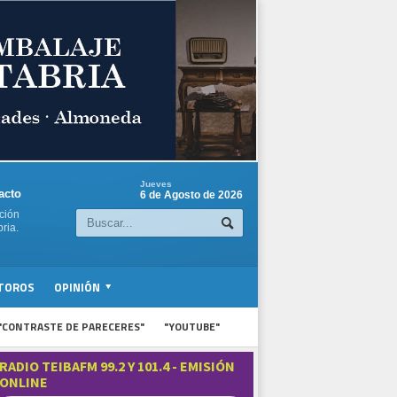
Jueves
acto
6 de Agosto de 2026
ción
ria.
TOROS
OPINIÓN
"CONTRASTE DE PARECERES"
"YOUTUBE"
RADIO TEIBAFM 99.2 Y 101.4 - EMISIÓN
ONLINE