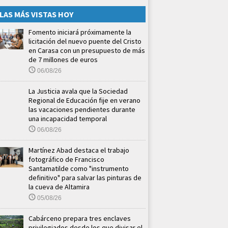
LAS MÁS VISTAS HOY
Fomento iniciará próximamente la
licitación del nuevo puente del Cristo
en Carasa con un presupuesto de más
de 7 millones de euros
06/08/26
La Justicia avala que la Sociedad
Regional de Educación fije en verano
las vacaciones pendientes durante
una incapacidad temporal
06/08/26
Martínez Abad destaca el trabajo
fotográfico de Francisco
Santamatilde como "instrumento
definitivo" para salvar las pinturas de
la cueva de Altamira
05/08/26
Cabárceno prepara tres enclaves
privilegiados desde los que divisar el