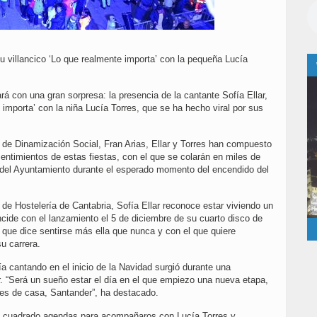
u villancico ‘Lo que realmente importa’ con la pequeña Lucía
á con una gran sorpresa: la presencia de la cantante Sofía Ellar,
e importa’ con la niña Lucía Torres, que se ha hecho viral por sus
 de Dinamización Social, Fran Arias, Ellar y Torres han compuesto
sentimientos de estas fiestas, con el que se colarán en miles de
a del Ayuntamiento durante el esperado momento del encendido del
 de Hostelería de Cantabria, Sofía Ellar reconoce estar viviendo un
cide con el lanzamiento el 5 de diciembre de su cuarto disco de
el que dice sentirse más ella que nunca y con el que quiere
u carrera.
 cantando en el inicio de la Navidad surgió durante una
ar. “Será un sueño estar el día en el que empiezo una nueva etapa,
es de casa, Santander”, ha destacado.
aya cuadrado agendas para acompañaros con Lucía Torres y