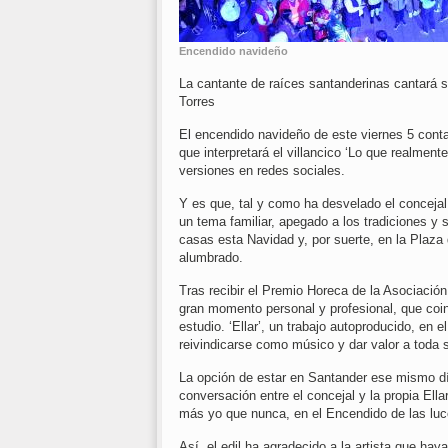
Encendido navideño
La cantante de raíces santanderinas cantará s
Torres
El encendido navideño de este viernes 5 contar
que interpretará el villancico ‘Lo que realment
versiones en redes sociales.
Y es que, tal y como ha desvelado el concejal
un tema familiar, apegado a los tradiciones y 
casas esta Navidad y, por suerte, en la Plaz
alumbrado.
Tras recibir el Premio Horeca de la Asociación
gran momento personal y profesional, que coin
estudio. ‘Ellar’, un trabajo autoproducido, en 
reivindicarse como músico y dar valor a toda s
La opción de estar en Santander ese mismo día
conversación entre el concejal y la propia Ell
más yo que nunca, en el Encendido de las luc
Así, el edil ha agradecido a la artista que h