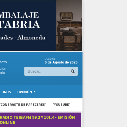
Jueves
acto
6 de Agosto de 2026
ción
ria.
TOROS
OPINIÓN
"CONTRASTE DE PARECERES"
"YOUTUBE"
RADIO TEIBAFM 99.2 Y 101.4 - EMISIÓN
ONLINE