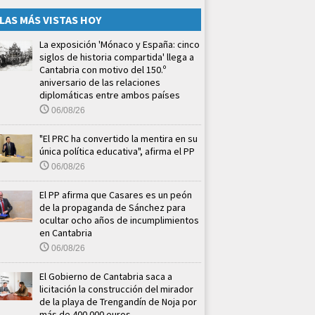
LAS MÁS VISTAS HOY
La exposición 'Mónaco y España: cinco
siglos de historia compartida' llega a
Cantabria con motivo del 150.º
aniversario de las relaciones
diplomáticas entre ambos países
06/08/26
"El PRC ha convertido la mentira en su
única política educativa", afirma el PP
06/08/26
El PP afirma que Casares es un peón
de la propaganda de Sánchez para
ocultar ocho años de incumplimientos
en Cantabria
06/08/26
El Gobierno de Cantabria saca a
licitación la construcción del mirador
de la playa de Trengandín de Noja por
más de 400.000 euros