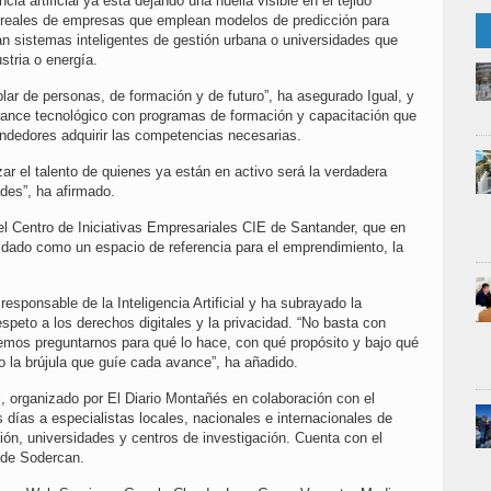
cia artificial ya está dejando una huella visible en el tejido
s reales de empresas que emplean modelos de predicción para
n sistemas inteligentes de gestión urbana o universidades que
stria o energía.
ablar de personas, de formación y de futuro”, ha asegurado Igual, y
vance tecnológico con programas de formación y capacitación que
endedores adquirir las competencias necesarias.
ar el talento de quienes ya están en activo será la verdadera
des”, ha afirmado.
del Centro de Iniciativas Empresariales CIE de Santander, que en
idado como un espacio de referencia para el emprendimiento, la
esponsable de la Inteligencia Artificial y ha subrayado la
respeto a los derechos digitales y la privacidad. “No basta con
emos preguntarnos para qué lo hace, con qué propósito y bajo qué
no la brújula que guíe cada avance”, ha añadido.
al, organizado por El Diario Montañés en colaboración con el
días a especialistas locales, nacionales e internacionales de
n, universidades y centros de investigación. Cuenta con el
s de Sodercan.