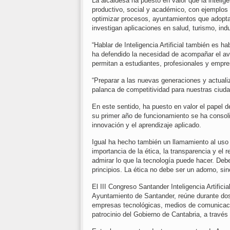
La alcaldesa ha puesto en valor que la inteligen
productivo, social y académico, con ejemplo
optimizar procesos, ayuntamientos que adopta
investigan aplicaciones en salud, turismo, indu
“Hablar de Inteligencia Artificial también es h
ha defendido la necesidad de acompañar el a
permitan a estudiantes, profesionales y empr
“Preparar a las nuevas generaciones y actualiz
palanca de competitividad para nuestras ciuda
En este sentido, ha puesto en valor el papel 
su primer año de funcionamiento se ha consol
innovación y el aprendizaje aplicado.
Igual ha hecho también un llamamiento al uso r
importancia de la ética, la transparencia y el 
admirar lo que la tecnología puede hacer. Deb
principios. La ética no debe ser un adorno, si
El III Congreso Santander Inteligencia Artifici
Ayuntamiento de Santander, reúne durante dos 
empresas tecnológicas, medios de comunicació
patrocinio del Gobierno de Cantabria, a travé