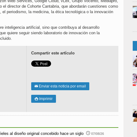
zon Web Services, Google Cloud, vLex, Grupo Vocento, Mediapro,
 o el director de Cohorte Cantabria, que abordarán cuestiones como
, el periodismo, la medicina, la ética tecnológica o la innovación
inteligencia artificial, sino que contribuya al desarrollo
ue quiere seguir siendo laboratorio de innovación con la
cluido.
Compartir este artículo
Enviar esta noticia por email
✉
Imprimir

ieles al diseño original concebido hace un siglo
07/08/26