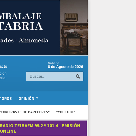
Sábado
acto
8 de Agosto de 2026
ción
ria.
TOROS
OPINIÓN
"CONTRASTE DE PARECERES"
"YOUTUBE"
RADIO TEIBAFM 99.2 Y 101.4 - EMISIÓN
ONLINE