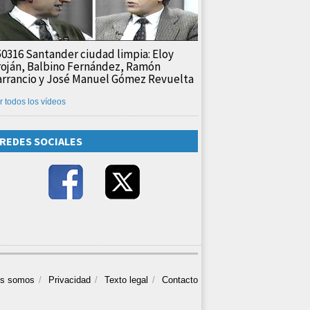
50316 Santander ciudad limpia: Eloy
roján, Balbino Fernández, Ramón
arrancio y José Manuel Gómez Revuelta
r todos los vídeos
REDES SOCIALES
es somos
Privacidad
Texto legal
Contacto