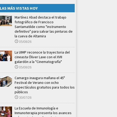
LAS MÁS VISTAS HOY
Martínez Abad destaca el trabajo
fotográfico de Francisco
Santamatilde como "instrumento
definitivo" para salvar las pinturas de
la cueva de Altamira
05/08/26
La UIMP reconoce la trayectoria del
cineasta Óliver Laxe con el XVII
galardón a la "Cinematografía"
05/08/26
Camargo inaugura mañana el 45º
Festival de Verano con ocho
espectáculos gratuitos para todos los
públicos
30/07/26
La Escuela de Inmunología e
Inmunoterapia presenta los avances