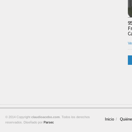
9
F
C
Ve
© 2014 Copyright
claudioacebo.com
. Todos los derechos
Inicio
Quién
reservados. Diseñado por
Parsec