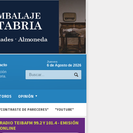
Jueves
acto
6 de Agosto de 2026
ción
ria.
TOROS
OPINIÓN
"CONTRASTE DE PARECERES"
"YOUTUBE"
RADIO TEIBAFM 99.2 Y 101.4 - EMISIÓN
ONLINE