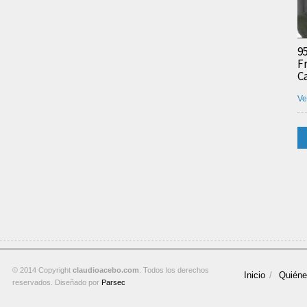
9
F
C
Ve
© 2014 Copyright
claudioacebo.com
. Todos los derechos
Inicio
Quién
reservados. Diseñado por
Parsec