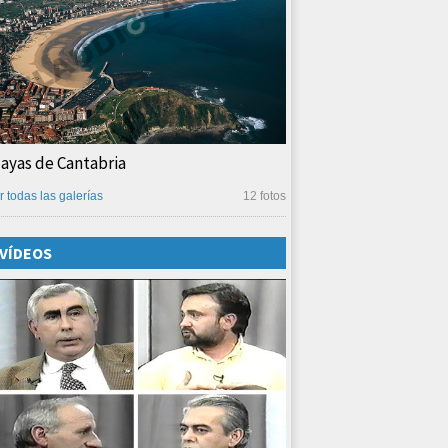
layas de Cantabria
r todas las galerías
12 fotos
VÍDEOS