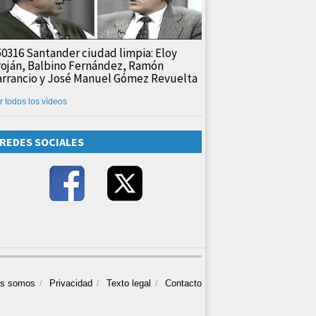
50316 Santander ciudad limpia: Eloy
roján, Balbino Fernández, Ramón
arrancio y José Manuel Gómez Revuelta
r todos los vídeos
REDES SOCIALES
es somos
Privacidad
Texto legal
Contacto