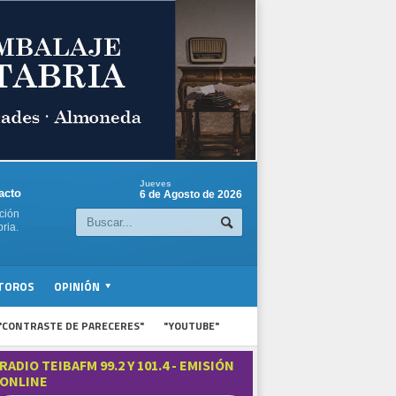
Jueves
acto
6 de Agosto de 2026
ción
ria.
TOROS
OPINIÓN
"CONTRASTE DE PARECERES"
"YOUTUBE"
RADIO TEIBAFM 99.2 Y 101.4 - EMISIÓN
ONLINE