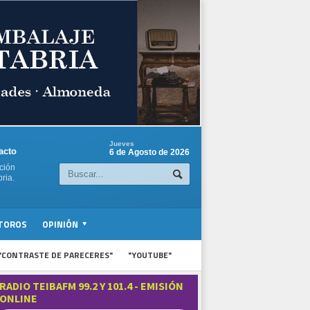
Jueves
acto
6 de Agosto de 2026
ción
ria.
TOROS
OPINIÓN
"CONTRASTE DE PARECERES"
"YOUTUBE"
RADIO TEIBAFM 99.2 Y 101.4 - EMISIÓN
ONLINE