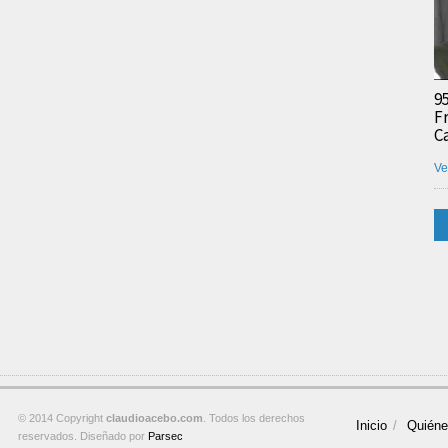
9
F
C
Ve
© 2014 Copyright
claudioacebo.com
. Todos los derechos
Inicio
Quién
reservados. Diseñado por
Parsec