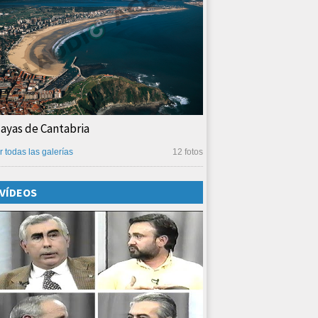
layas de Cantabria
r todas las galerías
12 fotos
VÍDEOS