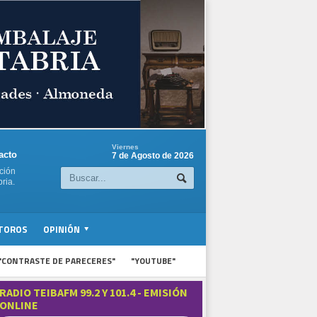
Viernes
acto
7 de Agosto de 2026
ción
ria.
TOROS
OPINIÓN
"CONTRASTE DE PARECERES"
"YOUTUBE"
RADIO TEIBAFM 99.2 Y 101.4 - EMISIÓN
ONLINE