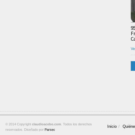
9
F
C
Ve
© 2014 Copyright
claudioacebo.com
. Todos los derechos
Inicio
Quién
reservados. Diseñado por
Parsec