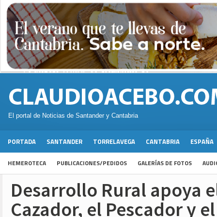
El portal de Noticias de Santander y Cantabria
PORTADA
SANTANDER
TORRELAVEGA
CANTABRIA
ESPAÑA
HEMEROTECA
PUBLICACIONES/PEDIDOS
GALERÍAS DE FOTOS
AUDI
Desarrollo Rural apoya el
Cazador, el Pescador y e