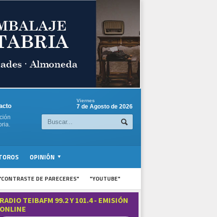
Viernes
acto
7 de Agosto de 2026
ción
ria.
TOROS
OPINIÓN
"CONTRASTE DE PARECERES"
"YOUTUBE"
RADIO TEIBAFM 99.2 Y 101.4 - EMISIÓN
ONLINE