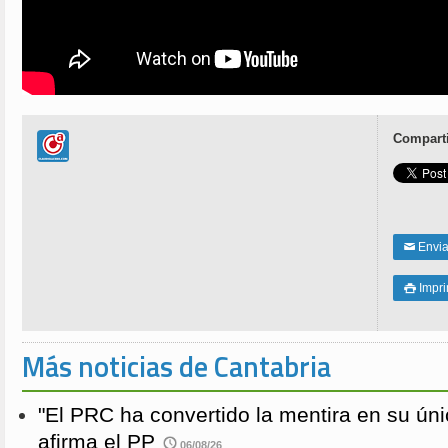
Comparti
Enviar
✉
Impri

Más noticias de Cantabria
"El PRC ha convertido la mentira en su únic
afirma el PP
06/08/26