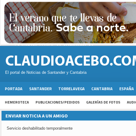
El portal de Noticias de Santander y Cantabria
PORTADA
SANTANDER
TORRELAVEGA
CANTABRIA
ESPAÑA
HEMEROTECA
PUBLICACIONES/PEDIDOS
GALERÍAS DE FOTOS
AUDI
ENVIAR NOTICIA A UN AMIGO
Servicio deshabilitado temporalmente