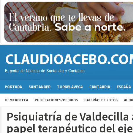
El portal de Noticias de Santander y Cantabria
PORTADA
SANTANDER
TORRELAVEGA
CANTABRIA
ESPAÑA
HEMEROTECA
PUBLICACIONES/PEDIDOS
GALERÍAS DE FOTOS
AUDI
Psiquiatría de Valdecilla 
papel terapéutico del ejer