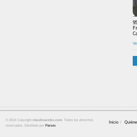
9
F
C
Ve
© 2014 Copyright
claudioacebo.com
. Todos los derechos
Inicio
Quién
reservados. Diseñado por
Parsec