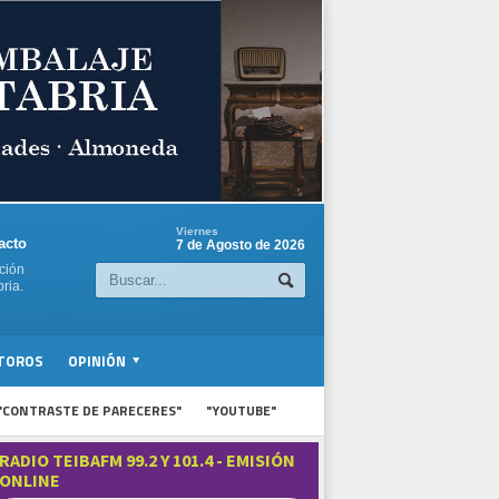
Viernes
acto
7 de Agosto de 2026
ción
ria.
TOROS
OPINIÓN
"CONTRASTE DE PARECERES"
"YOUTUBE"
RADIO TEIBAFM 99.2 Y 101.4 - EMISIÓN
ONLINE