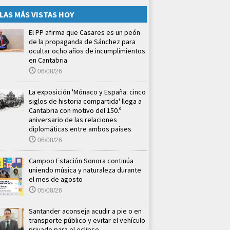
LAS MÁS VISTAS HOY
El PP afirma que Casares es un peón
de la propaganda de Sánchez para
ocultar ocho años de incumplimientos
en Cantabria
06/08/26
La exposición 'Mónaco y España: cinco
siglos de historia compartida' llega a
Cantabria con motivo del 150.º
aniversario de las relaciones
diplomáticas entre ambos países
06/08/26
Campoo Estación Sonora continúa
uniendo música y naturaleza durante
el mes de agosto
05/08/26
Santander aconseja acudir a pie o en
transporte público y evitar el vehículo
privado para el eclipse