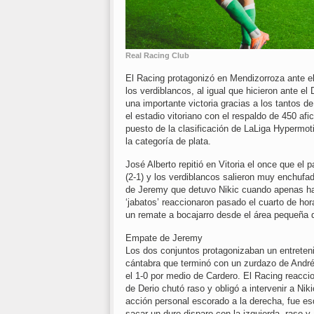
Real Racing Club
El Racing protagonizó en Mendizorroza ante el
los verdiblancos, al igual que hicieron ante el 
una importante victoria gracias a los tantos d
el estadio vitoriano con el respaldo de 450 af
puesto de la clasificación de LaLiga Hypermot
la categoría de plata.
José Alberto repitió en Vitoria el once que e
(2-1) y los verdiblancos salieron muy enchufa
de Jeremy que detuvo Nikic cuando apenas hab
‘jabatos’ reaccionaron pasado el cuarto de ho
un remate a bocajarro desde el área pequeña 
Empate de Jeremy
Los dos conjuntos protagonizaban un entreteni
cántabra que terminó con un zurdazo de Andrés
el 1-0 por medio de Cardero. El Racing reacc
de Derio chutó raso y obligó a intervenir a Nik
acción personal escorado a la derecha, fue esqu
sacar un duro disparo con la izquierda, raso y