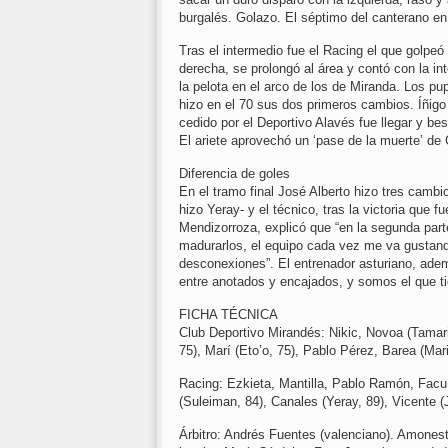
burgalés. Golazo. El séptimo del canterano e
Tras el intermedio fue el Racing el que golpeó 
derecha, se prolongó al área y contó con la i
la pelota en el arco de los de Miranda. Los pu
hizo en el 70 sus dos primeros cambios. Íñigo 
cedido por el Deportivo Alavés fue llegar y bes
El ariete aprovechó un ‘pase de la muerte’ d
Diferencia de goles
En el tramo final José Alberto hizo tres cambi
hizo Yeray- y el técnico, tras la victoria que 
Mendizorroza, explicó que “en la segunda par
madurarlos, el equipo cada vez me va gustand
desconexiones”. El entrenador asturiano, ademá
entre anotados y encajados, y somos el que ti
FICHA TÉCNICA
Club Deportivo Mirandés: Nikic, Novoa (Tamarit
75), Marí (Eto’o, 75), Pablo Pérez, Barea (Mar
Racing: Ezkieta, Mantilla, Pablo Ramón, Facu
(Suleiman, 84), Canales (Yeray, 89), Vicente (J
Árbitro: Andrés Fuentes (valenciano). Amones