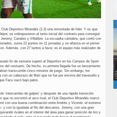
 Club Deportivo Mirandés (1-3) una remontada de líder. Y es que
Dépor, se sobrepusieron al tanto inicial del contrario para conseguir
e Jeremy, Canales y Villalibre. La escuadra cántabra, que contó con
icionados, suma 22 puntos en 11 jornadas y se afianza en el primer
ion. Además, con 27 tantos a favor, es el equipo más realizador de
l pasado fin de semana superó al Deportivo en los Campos de Sport
dos del vestuario. De hecho, su primera llegada fue un lanzamiento
ían transcurrido cinco minutos de juego. Sin embargo, los
ra con un cabezazo de Marí que se fue por encima del travesaño y
que Facu sacó bajo palos.
do ‘intercambio de golpes’ y después de una rápida transición
 que no encontró el arco rival, el Club Deportivo Mirandés marcó
ionó con una buena combinación entre Andrés y Vicente -el extremo
ic- y con la igualada al filo del descanso. Jeremy, con una gran
ivando rivales en el interior del área para ganar posición de tiro y
 ajustado al palo, ante el que nada pudo hacer el guardameta