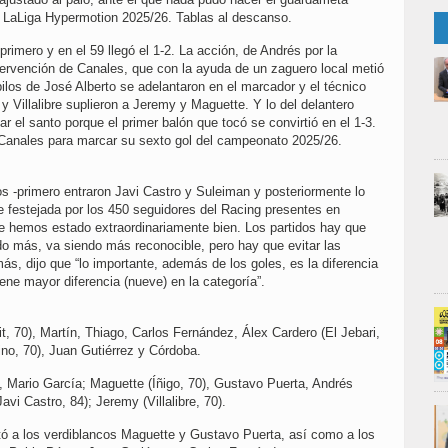
n LaLiga Hypermotion 2025/26. Tablas al descanso.
primero y en el 59 llegó el 1-2. La acción, de Andrés por la
ntervención de Canales, que con la ayuda de un zaguero local metió
pilos de José Alberto se adelantaron en el marcador y el técnico
y Villalibre suplieron a Jeremy y Maguette. Y lo del delantero
ar el santo porque el primer balón que tocó se convirtió en el 1-3.
e Canales para marcar su sexto gol del campeonato 2025/26.
os -primero entraron Javi Castro y Suleiman y posteriormente lo
fue festejada por los 450 seguidores del Racing presentes en
te hemos estado extraordinariamente bien. Los partidos hay que
o más, va siendo más reconocible, pero hay que evitar las
s, dijo que “lo importante, además de los goles, es la diferencia
ene mayor diferencia (nueve) en la categoría”.
, 70), Martín, Thiago, Carlos Fernández, Álex Cardero (El Jebari,
ino, 70), Juan Gutiérrez y Córdoba.
, Mario García; Maguette (Íñigo, 70), Gustavo Puerta, Andrés
avi Castro, 84); Jeremy (Villalibre, 70).
tó a los verdiblancos Maguette y Gustavo Puerta, así como a los