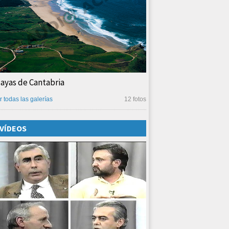
layas de Cantabria
r todas las galerías
12 fotos
VÍDEOS