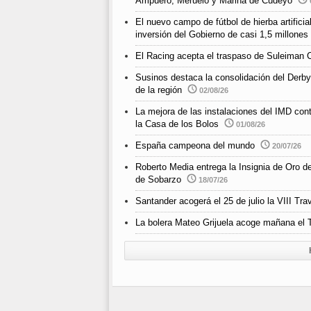
Ampuero, Meruelo y Marina de Cudeyo
El nuevo campo de fútbol de hierba artific
inversión del Gobierno de casi 1,5 millones
El Racing acepta el traspaso de Suleiman 
Susinos destaca la consolidación del Derby
de la región
02/08/26
La mejora de las instalaciones del IMD cont
la Casa de los Bolos
01/08/26
España campeona del mundo
20/07/26
Roberto Media entrega la Insignia de Oro d
de Sobarzo
18/07/26
Santander acogerá el 25 de julio la VIII 
La bolera Mateo Grijuela acoge mañana el T