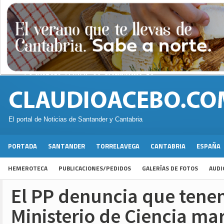
El portal de Noticias de Santander y Cantabria
PORTADA
SANTANDER
TORRELAVEGA
CANTABRIA
ESPAÑA
HEMEROTECA
PUBLICACIONES/PEDIDOS
GALERÍAS DE FOTOS
AUDI
El PP denuncia que tene
Ministerio de Ciencia ma