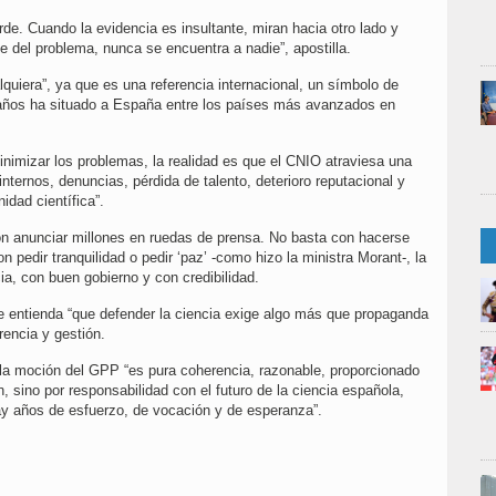
de. Cuando la evidencia es insultante, miran hacia otro lado y
 del problema, nunca se encuentra a nadie”, apostilla.
uiera”, ya que es una referencia internacional, un símbolo de
e años ha situado a España entre los países más avanzados en
inimizar los problemas, la realidad es que el CNIO atraviesa una
 internos, denuncias, pérdida de talento, deterioro reputacional y
idad científica”.
on anunciar millones en ruedas de prensa. No basta con hacerse
n pedir tranquilidad o pedir ‘paz’ -como hizo la ministra Morant-, la
ia, con buen gobierno y con credibilidad.
 entienda “que defender la ciencia exige algo más que propaganda
arencia y gestión.
 la moción del GPP “es pura coherencia, razonable, proporcionado
, sino por responsabilidad con el futuro de la ciencia española,
ay años de esfuerzo, de vocación y de esperanza”.