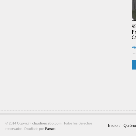
9
F
C
Ve
© 2014 Copyright
claudioacebo.com
. Todos los derechos
Inicio
Quién
reservados. Diseñado por
Parsec