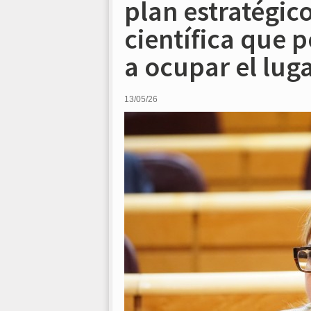
plan estratégic
científica que 
a ocupar el lug
13/05/26