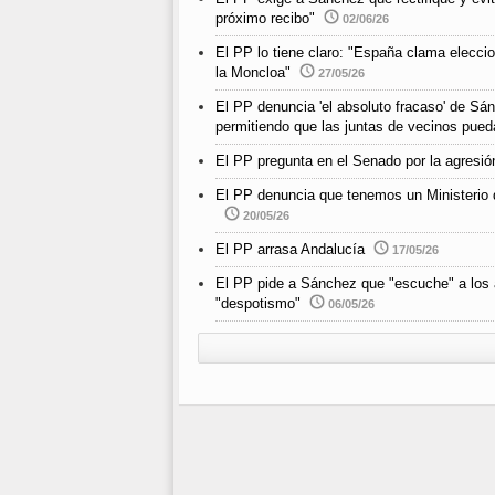
próximo recibo"
02/06/26
El PP lo tiene claro: "España clama elecci
la Moncloa"
27/05/26
El PP denuncia 'el absoluto fracaso' de Sán
permitiendo que las juntas de vecinos pued
El PP pregunta en el Senado por la agresió
El PP denuncia que tenemos un Ministerio d
20/05/26
El PP arrasa Andalucía
17/05/26
El PP pide a Sánchez que "escuche" a los 
"despotismo"
06/05/26