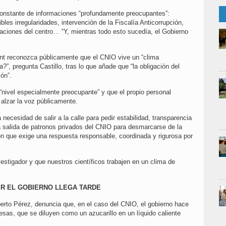
onstante de informaciones “profundamente preocupantes”:
les irregularidades, intervención de la Fiscalía Anticorrupción,
alaciones del centro… “Y, mientras todo esto sucedía, el Gobierno
nt reconozca públicamente que el CNIO vive un “clima
?”, pregunta Castillo, tras lo que añade que “la obligación del
ión”.
“nivel especialmente preocupante” y que el propio personal
alzar la voz públicamente.
 necesidad de salir a la calle para pedir estabilidad, transparencia
la salida de patronos privados del CNIO para desmarcarse de la
ión que exige una respuesta responsable, coordinada y rigurosa por
estigador y que nuestros científicos trabajen en un clima de
R EL GOBIERNO LLEGA TARDE
berto Pérez, denuncia que, en el caso del CNIO, el gobierno hace
sas, que se diluyen como un azucarillo en un líquido caliente