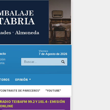
Viernes
acto
7 de Agosto de 2026
ción
ria.
TOROS
OPINIÓN
"CONTRASTE DE PARECERES"
"YOUTUBE"
RADIO TEIBAFM 99.2 Y 101.4 - EMISIÓN
ONLINE