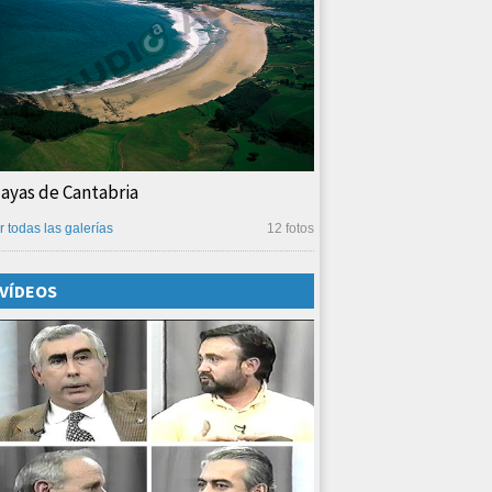
layas de Cantabria
r todas las galerías
12 fotos
VÍDEOS