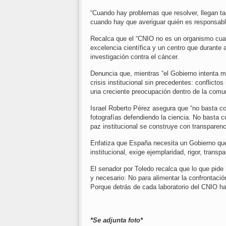
“Cuando hay problemas que resolver, llegan tar
cuando hay que averiguar quién es responsable
Recalca que el “CNIO no es un organismo cualq
excelencia científica y un centro que durant
investigación contra el cáncer.
Denuncia que, mientras “el Gobierno intenta m
crisis institucional sin precedentes: conflictos
una creciente preocupación dentro de la comun
Israel Roberto Pérez asegura que “no basta c
fotografías defendiendo la ciencia. No basta co
paz institucional se construye con transparenc
Enfatiza que España necesita un Gobierno que
institucional, exige ejemplaridad, rigor, transp
El senador por Toledo recalca que lo que pide
y necesario: No para alimentar la confrontación
Porque detrás de cada laboratorio del CNIO h
*Se adjunta foto*