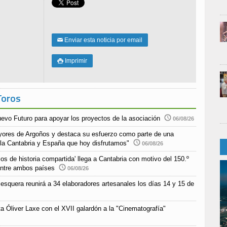
Enviar esta noticia por email
✉
Imprimir

Toros
uevo Futuro para apoyar los proyectos de la asociación
06/08/26
yores de Argoños y destaca su esfuerzo como parte de una
 la Cantabria y España que hoy disfrutamos"
06/08/26
s de historia compartida' llega a Cantabria con motivo del 150.º
 entre ambos países
06/08/26
esquera reunirá a 34 elaboradores artesanales los días 14 y 15 de
a Óliver Laxe con el XVII galardón a la "Cinematografía"