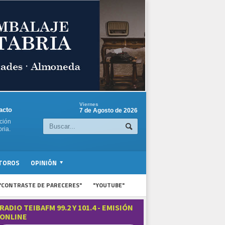
Viernes
acto
7 de Agosto de 2026
ción
ria.
TOROS
OPINIÓN
"CONTRASTE DE PARECERES"
"YOUTUBE"
RADIO TEIBAFM 99.2 Y 101.4 - EMISIÓN
ONLINE