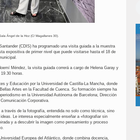
 Sala Ángel de la Hoz (C/ Magallanes 30).
Santander (CDIS) ha programado una visita guiada a la muestra
ta expositiva de primer nivel que puede visitarse hasta el 18 de
municipal.
Noemí Méndez, la visita guiada correrá a cargo de Helena Garay y
 19.30 horas.
es y Educación por la Universidad de Castilla-La Mancha, donde
 Bellas Artes en la Facultad de Cuenca. Su formación siempre ha
toperiodismo en la Universidad Autónoma de Barcelona; Dirección
 Comunicación Corporativa.
 a través de la fotografía, entendida no solo como técnica, sino
deas. Le interesa especialmente enseñar a «fotografiar sin
 mirada y a descubrir la imagen como pensamiento y proceso
co.
 Universidad Europea del Atlántico, donde combina docencia,