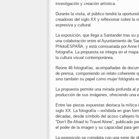
investigación y creación artística.
Durante la visita, el público tendrá la oportun
creadoras del siglo XX y reflexionar sobre la v
expresiva y cultural.
La exposición, que llega a Santander tras su pa
una colaboración entre el Ayuntamiento de San
PHotoESPAÑA, y está comisariada por Anne Mor
fotografía. La propuesta se integra en el mapa
la cultura visual contemporánea.
Reúne 46 fotografías, acompañadas de documen
de prensa, componiendo un relato coherente qu
sino también su papel como mujer fotógrafa e
La propuesta permite una mirada profunda al p
producción de sus imágenes, ofreciendo una e
Entre las piezas expuestas destaca la mítica i
siglo XX. La fotografía —exhibida en gran form
décadas, desde símbolo del acoso callejero ha
“Don’t Be Afraid to Travel Alone”, publicado p
el poder de la imagen y su capacidad para gene
La exposición se completa con una serie de ob