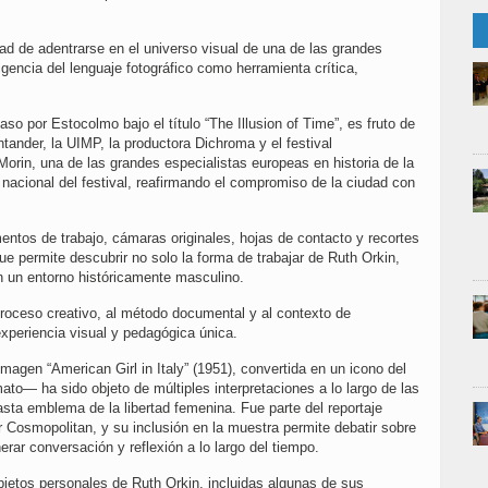
idad de adentrarse en el universo visual de una de las grandes
igencia del lenguaje fotográfico como herramienta crítica,
so por Estocolmo bajo el título “The Illusion of Time”, es fruto de
tander, la UIMP, la productora Dichroma y el festival
in, una de las grandes especialistas europeas en historia de la
 nacional del festival, reafirmando el compromiso de la ciudad con
tos de trabajo, cámaras originales, hojas de contacto y recortes
e permite descubrir no solo la forma de trabajar de Ruth Orkin,
n un entorno históricamente masculino.
roceso creativo, al método documental y al contexto de
xperiencia visual y pedagógica única.
magen “American Girl in Italy” (1951), convertida en un icono del
ato— ha sido objeto de múltiples interpretaciones a lo largo de las
sta emblema de la libertad femenina. Fue parte del reportaje
or Cosmopolitan, y su inclusión en la muestra permite debatir sobre
rar conversación y reflexión a lo largo del tiempo.
jetos personales de Ruth Orkin, incluidas algunas de sus