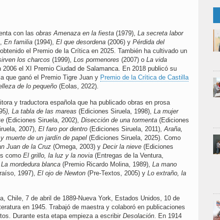
enta con las
obras Amenaza en la fiesta
(1979),
La secreta labor
),
En familia
(1994),
El que desordena
(2006) y
Pérdida del
obtenido el Premio de la Crítica en 2025. También ha cultivado un
irven los charcos
(1999),
Los pormenores
(2007) o
La vida
 2006 el XI Premio Ciudad de Salamanca. En 2018 publicó su
 la que ganó el Premio Tigre Juan y
Premio de la Crítica de Castilla
elleza de lo pequeño
(Eolas, 2022).
itora y traductora española que ha publicado obras en prosa
95
), La tabla de las mareas
(Ediciones Siruela, 1998),
La mujer
te
(Ediciones Siruela, 2002),
Disección de una tormenta
(Ediciones
ruela, 2007),
El faro por dentro
(Ediciones Siruela, 2011),
Araña,
 y muerte de un jardín de papel
(Ediciones Siruela, 2025). Como
n Juan de la Cruz
(Omega, 2003) y
Decir la nieve
(Ediciones
ios como
El grillo, la luz y la novia
(Entregas de la Ventura,
,
La mordedura blanca
(Premio Ricardo Molina, 1989),
La mano
raíso, 1997),
El ojo de Newton
(Pre-Textos, 2005) y
Lo extraño, la
a, Chile, 7 de abril de 1889-Nueva York, Estados Unidos, 10 de
iteratura en 1945. Trabajó de maestra y colaboró en publicaciones
itos. Durante esta etapa empieza a escribir
Desolación
. En 1914