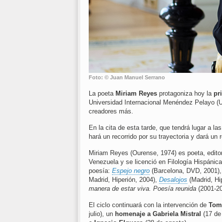
Foto: © Juan Manuel Serrano
La poeta
Miriam Reyes
protagoniza hoy la
pr
Universidad Internacional Menéndez Pelayo (U
creadores más.
En la cita de esta tarde, que tendrá lugar a la
hará un recorrido por su trayectoria y dará un re
Miriam Reyes (Ourense, 1974) es poeta, editor
Venezuela y se licenció en Filología Hispánica
poesía:
Espejo negro
(Barcelona, DVD, 2001)
Madrid, Hiperión, 2004),
Desalojos
(Madrid, Hi
manera de estar viva. Poesía reunida
(2001-20
El ciclo continuará con la intervención de
Tom
julio), un
homenaje a Gabriela Mistral
(17 de 