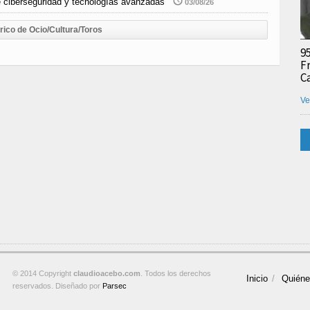
e ciberseguridad y tecnologías avanzadas
03/08/26
rico de Ocio/Cultura/Toros
9
F
C
Ve
© 2014 Copyright
claudioacebo.com
. Todos los derechos
Inicio
Quién
reservados. Diseñado por
Parsec