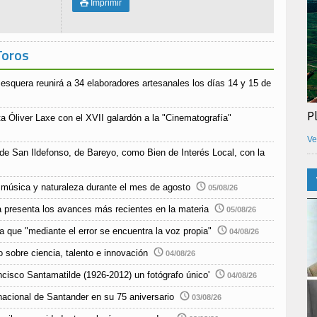
Imprimir

Toros
esquera reunirá a 34 elaboradores artesanales los días 14 y 15 de
P
a Óliver Laxe con el XVII galardón a la "Cinematografía"
Ve
 de San Ildefonso, de Bareyo, como Bien de Interés Local, con la
música y naturaleza durante el mes de agosto
05/08/26
 presenta los avances más recientes en la materia
05/08/26
 que "mediante el error se encuentra la voz propia"
04/08/26
 sobre ciencia, talento e innovación
04/08/26
ncisco Santamatilde (1926-2012) un fotógrafo único'
04/08/26
nacional de Santander en su 75 aniversario
03/08/26