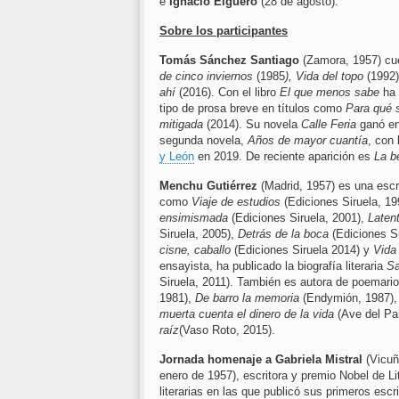
e
Ignacio Elguero
(28 de agosto).
Sobre los participantes
Tomás Sánchez Santiago
(Zamora, 1957) cu
de cinco inviernos
(1985
), Vida del topo
(1992
ahí
(2016). Con el libro
El que menos sabe
ha 
tipo de prosa breve en títulos como
Para qué s
mitigada
(2014). Su novela
Calle Feria
ganó en
segunda novela,
Años de mayor cuantía
, con
y León
en 2019. De reciente aparición es
La b
Menchu Gutiérrez
(Madrid, 1957) es una escr
como
Viaje de estudios
(Ediciones Siruela, 19
ensimismada
(Ediciones Siruela, 2001),
Laten
Siruela, 2005),
Detrás de la boca
(Ediciones Si
cisne, caballo
(Ediciones Siruela 2014) y
Vida
ensayista, ha publicado la biografía literaria
Sa
Siruela, 2011). También es autora de poemar
1981),
De barro la memoria
(Endymión, 1987)
muerta cuenta el dinero de la vida
(Ave del Pa
raíz
(Vaso Roto, 2015).
Jornada homenaje a Gabriela Mistral
(Vicuñ
enero de 1957), escritora y premio Nobel de L
literarias en las que publicó sus primeros escr