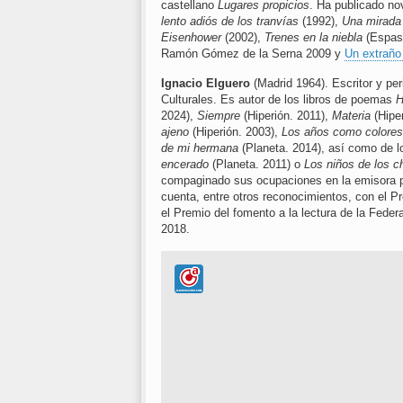
castellano
Lugares propicios
. Ha publicado n
lento adiós de los tranvías
(1992),
Una mirada 
Eisenhower
(2002),
Trenes en la niebla
(Espas
Ramón Gómez de la Serna 2009 y
Un extraño 
Ignacio Elguero
(Madrid 1964). Escritor y per
Culturales. Es autor de los libros de poemas
H
2024),
Siempre
(Hiperión. 2011),
Materia
(Hiper
ajeno
(Hiperión. 2003),
Los años como colores
de mi hermana
(Planeta. 2014), así como de 
encerado
(Planeta. 2011) o
Los niños de los chi
compaginado sus ocupaciones en la emisora púb
cuenta, entre otros reconocimientos, con el P
el Premio del fomento a la lectura de la Fede
2018.