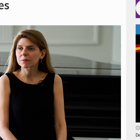
es
De