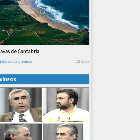
layas de Cantabria
r todas las galerías
12 fotos
VÍDEOS