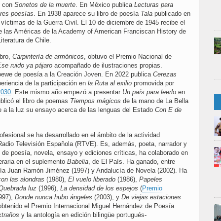
e con
Sonetos de la muerte
. En México publica
Lecturas para
res poesías
. En 1938 aparece su libro de poesía
Tala
publicado en
víctimas de la Guerra Civil. El 10 de diciembre de 1945 recibe el
 de las Américas de la Academy of American Franciscan History de
iteratura de Chile.
ibro,
Carpintería de armónicos
, obtuvo el Premio Nacional de
se ruido ya pájaro
acompañado de ilustraciones propias.
oewe de poesía a la Creación Joven. En 2022 publica
Cerezas
periencia de la participación en
la Ruta al exilio
promovida por
2030
. Este mismo año empezó a presentar
Un país para leerlo
en
ublicó el libro de poemas
Tiempos mágicos
de la mano de La Bella
e a la luz su ensayo acerca de las lenguas del Estado
Con E de
ofesional se ha desarrollado en el ámbito de la actividad
 Radio Televisión Española (RTVE). Es, además, poeta, narrador y
ros de poesía, novela, ensayo y ediciones críticas, ha colaborado en
iteraria en el suplemento
Babelia
, de El País. Ha ganado, entre
ía Juan Ramón Jiménez (1997) y Andalucía de Novela (2002). Ha
on las alondras
(1980),
El vuelo liberado
(1986),
Papeles
Quebrada luz
(1996),
La densidad de los espejos
(
Premio
997),
Donde nunca hubo ángeles
(2003), y
De viejas estaciones
btenido el Premio Internacional Miguel Hernández de Poesía
xtraños
y la antología en edición bilingüe portugués-