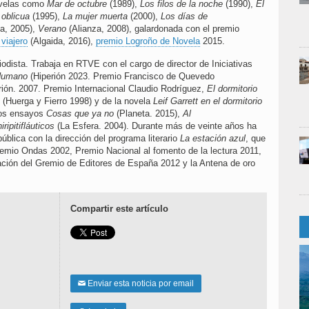
ovelas como
Mar de octubre
(1989),
Los filos de la noche
(1990),
El
oblicua
(1995),
La mujer muerta
(2000),
Los días de
a, 2005),
Verano
(Alianza, 2008), galardonada con el premio
viajero
(Algaida, 2016),
premio Logroño de Novela
2015.
iodista. Trabaja en RTVE con el cargo de director de Iniciativas
umano
(Hiperión 2023. Premio Francisco de Quevedo
ión. 2007. Premio Internacional Claudio Rodríguez,
El dormitorio
(Huerga y Fierro 1998) y de la novela
Leif Garrett en el dormitorio
los ensayos
Cosas que ya no
(Planeta. 2015),
Al
ripitifláuticos
(La Esfera. 2004). Durante más de veinte años ha
lica con la dirección del programa literario
La estación azul
, que
remio Ondas 2002, Premio Nacional al fomento de la lectura 2011,
ración del Gremio de Editores de España 2012 y la Antena de oro
Compartir este artículo
Enviar esta noticia por email
✉