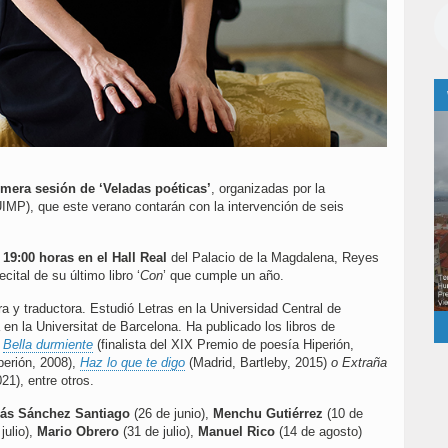
imera sesión de ‘Veladas poéticas’
, organizadas por la
IMP), que este verano contarán con la intervención de seis
s
19:00 horas en el Hall Real
del Palacio de la Magdalena, Reyes
cital de su último libro ‘
Con
’ que cumple un año.
a y traductora. Estudió Letras en la Universidad Central de
 en la Universitat de Barcelona. Ha publicado los libros de
,
Bella durmiente
(finalista del XIX Premio de poesía Hiperión,
perión, 2008),
Haz lo que te digo
(Madrid, Bartleby, 2015)
o Extraña
21), entre otros.
ás Sánchez Santiago
(26 de junio),
Menchu Gutiérrez
(10 de
julio),
Mario Obrero
(31 de julio),
Manuel Rico
(14 de agosto)