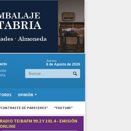
Jueves
acto
6 de Agosto de 2026
ción
ria.
TOROS
OPINIÓN
"CONTRASTE DE PARECERES"
"YOUTUBE"
RADIO TEIBAFM 99.2 Y 101.4 - EMISIÓN
ONLINE