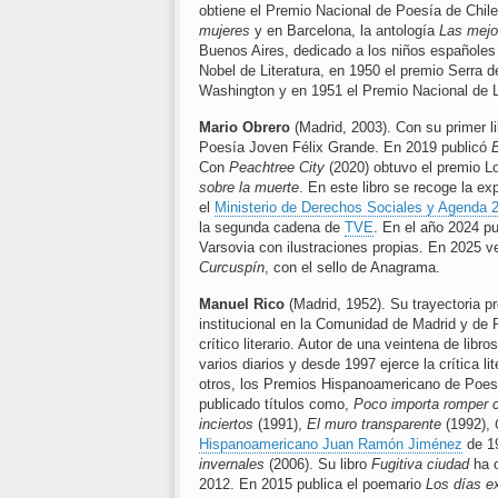
obtiene el Premio Nacional de Poesía de Chil
mujeres
y en Barcelona, la antología
Las mejo
Buenos Aires, dedicado a los niños españoles 
Nobel de Literatura, en 1950 el premio Serra
Washington y en 1951 el Premio Nacional de L
Mario Obrero
(Madrid, 2003). Con su primer l
Poesía Joven Félix Grande. En 2019 publicó
E
Con
Peachtree City
(2020) obtuvo el premio L
sobre la muerte
. En este libro se recoge la ex
el
Ministerio de Derechos Sociales y Agenda 
la segunda cadena de
TVE
. En el año 2024 p
Varsovia con ilustraciones propias. En 2025 v
Curcuspín
, con el sello de Anagrama.
Manuel Rico
(Madrid, 1952). Su trayectoria pr
institucional en la Comunidad de Madrid y de
crítico literario. Autor de una veintena de lib
varios diarios y desde 1997 ejerce la crítica l
otros, los Premios Hispanoamericano de Poes
publicado títulos como,
Poco importa romper c
inciertos
(1991),
El muro transparente
(1992),
Hispanoamericano Juan Ramón Jiménez
de 1
invernales
(2006). Su libro
Fugitiva ciudad
ha o
2012. En 2015 publica el poemario
Los días e