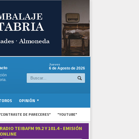
Jueves
acto
6 de Agosto de 2026
ción
ria.
TOROS
OPINIÓN
"CONTRASTE DE PARECERES"
"YOUTUBE"
RADIO TEIBAFM 99.2 Y 101.4 - EMISIÓN
ONLINE