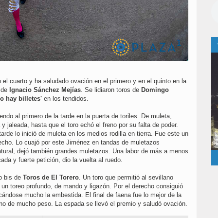
el cuarto y ha saludado ovación en el primero y en el quinto en la
m
de
Ignacio Sánchez Mejías
. Se lidiaron toros de
Domingo
o hay billetes'
en los tendidos.
endo al primero de la tarde en la puerta de toriles. De muleta,
 jaleada, hasta que el toro echó el freno por su falta de poder.
arde lo inició de muleta en los medios rodilla en tierra. Fue este un
recho. Lo cuajó por este Jiménez en tandas de muletazos
natural, dejó también grandes muletazos. Una labor de más a menos
da y fuerte petición, dio la vuelta al ruedo.
o bis de
Toros de El Torero
. Un toro que permitió al sevillano
, un toreo profundo, de mando y ligazón. Por el derecho consiguió
ndose mucho la embestida. El final de faena fue lo mejor de la
no de mucho peso. La espada se llevó el premio y saludó ovación.