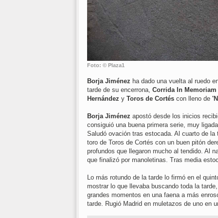
Foto: © Plaza1
Borja Jiménez
ha dado una vuelta al ruedo en 
tarde de su encerrona,
Corrida In Memoria
Hernández
y
Toros de Cortés
con lleno de
'N
Borja Jiménez
apostó desde los inicios recibi
consiguió una buena primera serie, muy ligada y
Saludó ovación tras estocada. Al cuarto de la t
toro de Toros de Cortés con un buen pitón de
profundos que llegaron mucho al tendido. Al 
que finalizó por manoletinas. Tras media estoca
Lo más rotundo de la tarde lo firmó en el quint
mostrar lo que llevaba buscando toda la tarde
grandes momentos en una faena a más enroscá
tarde. Rugió Madrid en muletazos de uno en u