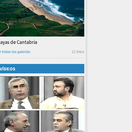
layas de Cantabria
r todas las galerías
12 fotos
VÍDEOS