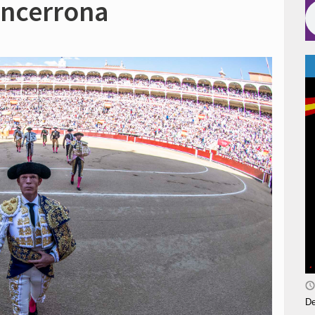
encerrona
De